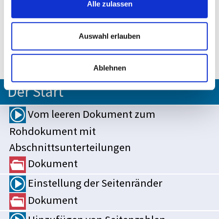
Alle zulassen
die Zeit, in die Tiefe zu gehen, und du
wirst bestens vorbereitet sein, um deine
Auswahl erlauben
wissenschaftliche Arbeit professionell
und überzeugend zu präsentieren.
Ablehnen
Der Start
Vom leeren Dokument zum
Rohdokument mit
Abschnittsunterteilungen
Dokument
Einstellung der Seitenränder
Dokument