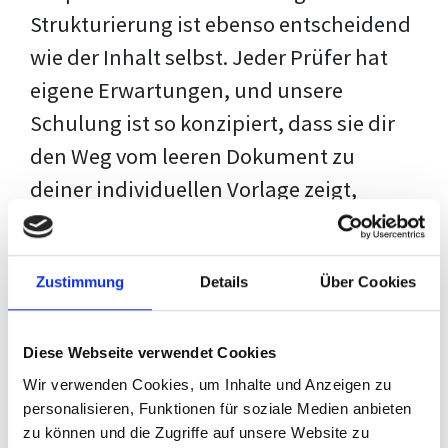
Strukturierung ist ebenso entscheidend
wie der Inhalt selbst. Jeder Prüfer hat
eigene Erwartungen, und unsere
Schulung ist so konzipiert, dass sie dir
den Weg vom leeren Dokument zu
deiner individuellen Vorlage zeigt,
anstatt eine Einheitslösung zu bieten.
Der Prozess des wissenschaftlichen
Zustimmung
Details
Über Cookies
Schreibens kann ohne das richtige
Wissen eine große Herausforderung
Diese Webseite verwendet Cookies
darstellen. Jedoch, ausgestattet mit
Wir verwenden Cookies, um Inhalte und Anzeigen zu
den
Techniken und Strategien
dieses
personalisieren, Funktionen für soziale Medien anbieten
Kurses, wird die Formatierung deiner
zu können und die Zugriffe auf unsere Website zu