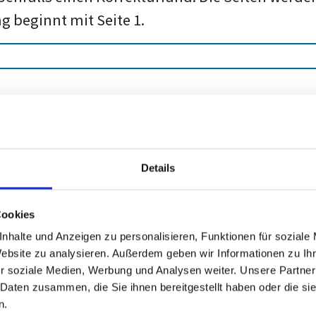
g beginnt mit Seite 1.
Schritt 3
en Abschnittswechsel zwischen dem »Deckblatt«
Details
en Cursor per Mausklick vor das Wort »Inhaltsve
 finden Sie in der Registerkarte »Layout«.
Cookies
brüche« aus der Gruppe »Seite einrichten« auf
nhalte und Anzeigen zu personalisieren, Funktionen für soziale
en zwei Arten von Umbrüchen an: Seitenumbr
Website zu analysieren. Außerdem geben wir Informationen zu I
r soziale Medien, Werbung und Analysen weiter. Unsere Partner
e beispielsweise festlegen, dass der Text auf 
 Daten zusammen, die Sie ihnen bereitgestellt haben oder die s
n.