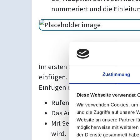
nummeriert und die Einleitun
Im ersten Schritt werden Sie ein
Zustimmung
einfügen. Bitte setzen Sie dazu d
Einfügen eines Abschnittswechsels
Diese Webseite verwendet 
Rufen Sie hier den Befehl »Um
Wir verwenden Cookies, um I
Das Auswahlmenü bietet Ihn
und die Zugriffe auf unsere 
Website an unsere Partner fü
Mit Seitenumbrüchen können Si
möglicherweise mit weiteren
wird.
der Dienste gesammelt habe