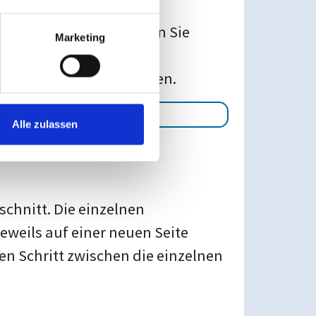
che. Zusätzlich zum
n neuen Abschnitt können Sie
Marketing
hnittsumbruch einzufügen.
Alle zulassen
schnitt. Die einzelnen
eweils auf einer neuen Seite
n Schritt zwischen die einzelnen