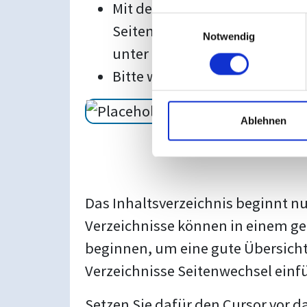
Mit dem Abschnittsumbruch »N
Einwilligungsauswahl
Seitenwechsel wird allerdings
Notwendig
unter anderem eine separate 
Bitte wählen Sie daher den 
Ablehnen
Das Inhaltsverzeichnis beginnt nu
Verzeichnisse können in einem gem
beginnen, um eine gute Übersicht
Verzeichnisse Seitenwechsel einf
Setzen Sie dafür den Cursor vor d