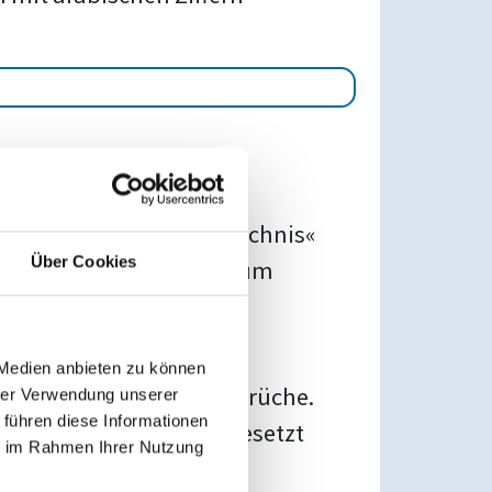
 und dem »Inhaltsverzeichnis«
Über Cookies
rzeichnis«. Den Befehl zum
.
 Medien anbieten zu können
üche und Abschnittsumbrüche.
hrer Verwendung unserer
 führen diese Informationen
einer neuen Seite fortgesetzt
ie im Rahmen Ihrer Nutzung