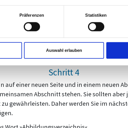
ächste Seite« machen Sie im Prinzip das Glei
 ein neuer Abschnitt festgelegt. Und für diese
Präferenzen
Statistiken
Formatierung einstellen.
Menüpunkt »Nächste Seite« aus, um einen Absc
Auswahl erlauben
Schritt 4
n auf einer neuen Seite und in einem neuen Ab
einsamen Abschnitt stehen. Sie sollten aber j
 zu gewährleisten. Daher werden Sie im nächste
ügen.
as Wort »Abbildungsverzeichnis«.