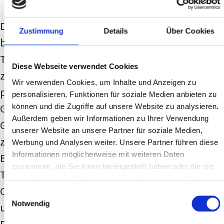
Das Microsoft-Planner-Training von Lessino
Zustimmung
Details
Über Cookies
befähigt Ihre Mitarbeiter, Aufgaben und
Teamprojekte schnell, effizient und souverän
Diese Webseite verwendet Cookies
zu organisieren. Der Kurs vermittelt dabei
Wir verwenden Cookies, um Inhalte und Anzeigen zu
praxisnah alle wichtigen Funktionen: Von den
personalisieren, Funktionen für soziale Medien anbieten zu
Grundlagen über die Erstellung und
können und die Zugriffe auf unsere Website zu analysieren.
Außerdem geben wir Informationen zu Ihrer Verwendung
Gestaltung von Plänen bis hin zur
unserer Website an unsere Partner für soziale Medien,
zuverlässigen Aufgabenverwaltung mit
Werbung und Analysen weiter. Unsere Partner führen diese
Informationen möglicherweise mit weiteren Daten
Buckets, Labels und Prioritäten. Die
zusammen, die Sie ihnen bereitgestellt haben oder die sie
Teilnehmer lernen, wie sie Notizen und
im Rahmen Ihrer Nutzung der Dienste gesammelt haben.
Checklisten hinterlegen, Dateien anhängen
Einwilligungsauswahl
Notwendig
und im Team kommunizieren.