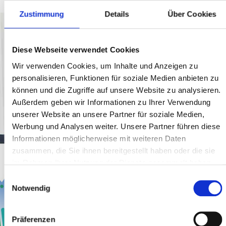
Zustimmung
Details
Über Cookies
Der Lessino Online-Kurs „Windows 11
Diese Webseite verwendet Cookies
für Umsteiger“ führt Sie in die neue
Wir verwenden Cookies, um Inhalte und Anzeigen zu
Windows-Welt ein! Schritt für Schritt
personalisieren, Funktionen für soziale Medien anbieten zu
vermittelt Lessino kostengünstig und in
können und die Zugriffe auf unsere Website zu analysieren.
Außerdem geben wir Informationen zu Ihrer Verwendung
bewährter Methodik, worauf es bei
unserer Website an unsere Partner für soziale Medien,
Windows 11 ankommt. Die Anwender
Werbung und Analysen weiter. Unsere Partner führen diese
können sich eigenständig und im
Informationen möglicherweise mit weiteren Daten
zusammen, die Sie ihnen bereitgestellt haben oder die sie
selbstgewählten Lerntempo die Welt
im Rahmen Ihrer Nutzung der Dienste gesammelt haben.
von Windows 11 einfach erarbeiten. Und
Einwilligungsauswahl
das Beste daran: Das Lernprogramm ist
Notwendig
bewusst abwechslungsreich und
Präferenzen
interaktiv gestaltet – denn was Spaß