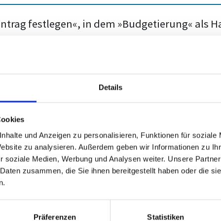
intrag festlegen«, in dem »Budgetierung« als Hau
m diesen Eintrag für das Stichwortverzeichnis v
n aufgenommen, auf denen er gefunden wird. Im 
 Indexverzeichnis angezeigt 8 .
Details
Cookies
nhalte und Anzeigen zu personalisieren, Funktionen für soziale
Website zu analysieren. Außerdem geben wir Informationen zu I
r soziale Medien, Werbung und Analysen weiter. Unsere Partner
 Daten zusammen, die Sie ihnen bereitgestellt haben oder die s
n.
Präferenzen
Statistiken