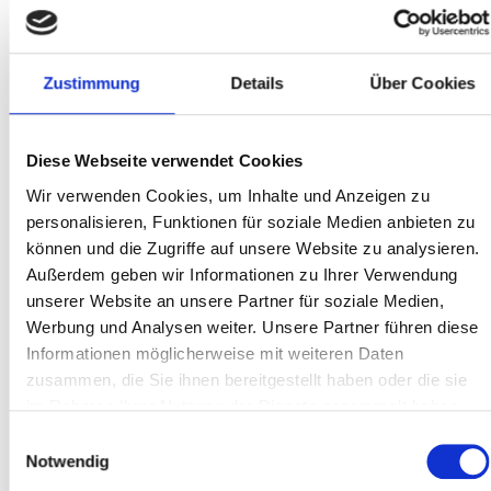
Gruppe »Beschriftungen« auf.
Zustimmung
Details
Über Cookies
Diese Webseite verwendet Cookies
Wir verwenden Cookies, um Inhalte und Anzeigen zu
Klicken Sie im Fenster »Beschriftung« auf
personalisieren, Funktionen für soziale Medien anbieten zu
die Pfeilschaltfläche des
können und die Zugriffe auf unsere Website zu analysieren.
Bezeichnungsfeldes 4 , um den
Außerdem geben wir Informationen zu Ihrer Verwendung
unserer Website an unsere Partner für soziale Medien,
Bezeichnungstyp auszuwählen. Wenn Sie
Werbung und Analysen weiter. Unsere Partner führen diese
eine eigene Bezeichnung erstellen
Informationen möglicherweise mit weiteren Daten
möchten, klicken Sie auf die Schaltfläche
zusammen, die Sie ihnen bereitgestellt haben oder die sie
im Rahmen Ihrer Nutzung der Dienste gesammelt haben.
»Neue Bezeichnung« 5 und tragen dann
Einwilligungsauswahl
im Fenster »Beschriftung hinzufügen« z.B.
Notwendig