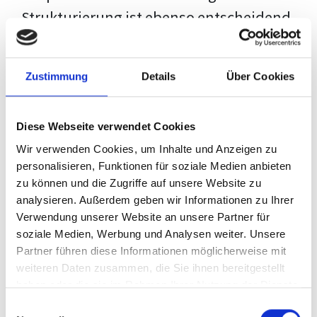
Strukturierung ist ebenso entscheidend
wie der Inhalt selbst. Jeder Prüfer hat
eigene Erwartungen, und unsere
Zustimmung
Details
Über Cookies
Schulung ist so konzipiert, dass sie dir
den Weg vom leeren Dokument zu
Diese Webseite verwendet Cookies
deiner individuellen Vorlage zeigt,
Wir verwenden Cookies, um Inhalte und Anzeigen zu
anstatt eine Einheitslösung zu bieten.
personalisieren, Funktionen für soziale Medien anbieten
zu können und die Zugriffe auf unsere Website zu
Der Prozess des wissenschaftlichen
analysieren. Außerdem geben wir Informationen zu Ihrer
Schreibens kann ohne das richtige
Verwendung unserer Website an unsere Partner für
soziale Medien, Werbung und Analysen weiter. Unsere
Wissen eine große Herausforderung
Partner führen diese Informationen möglicherweise mit
darstellen. Jedoch, ausgestattet mit
weiteren Daten zusammen, die Sie ihnen bereitgestellt
den
Techniken und Strategien
dieses
haben oder die sie im Rahmen Ihrer Nutzung der Dienste
gesammelt haben.
Kurses, wird die Formatierung deiner
Einwilligungsauswahl