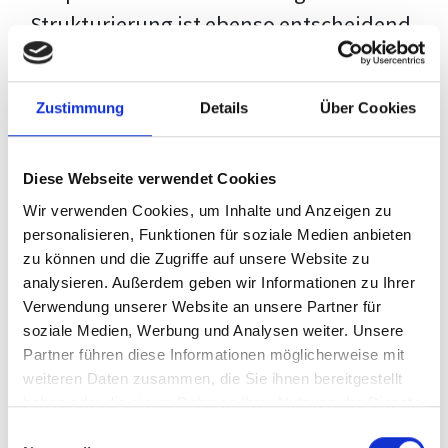
Strukturierung ist ebenso entscheidend
wie der Inhalt selbst. Jeder Prüfer hat
eigene Erwartungen, und unsere
Zustimmung
Details
Über Cookies
Schulung ist so konzipiert, dass sie dir
den Weg vom leeren Dokument zu
Diese Webseite verwendet Cookies
deiner individuellen Vorlage zeigt,
Wir verwenden Cookies, um Inhalte und Anzeigen zu
anstatt eine Einheitslösung zu bieten.
personalisieren, Funktionen für soziale Medien anbieten
zu können und die Zugriffe auf unsere Website zu
Der Prozess des wissenschaftlichen
analysieren. Außerdem geben wir Informationen zu Ihrer
Schreibens kann ohne das richtige
Verwendung unserer Website an unsere Partner für
soziale Medien, Werbung und Analysen weiter. Unsere
Wissen eine große Herausforderung
Partner führen diese Informationen möglicherweise mit
darstellen. Jedoch, ausgestattet mit
weiteren Daten zusammen, die Sie ihnen bereitgestellt
den
Techniken und Strategien
dieses
haben oder die sie im Rahmen Ihrer Nutzung der Dienste
gesammelt haben.
Kurses, wird die Formatierung deiner
Einwilligungsauswahl