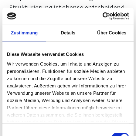
Strukturierung ist ebenso entscheidend
wie der Inhalt selbst. Jeder Prüfer hat
eigene Erwartungen, und unsere
Zustimmung
Details
Über Cookies
Schulung ist so konzipiert, dass sie dir
den Weg vom leeren Dokument zu
Diese Webseite verwendet Cookies
deiner individuellen Vorlage zeigt,
Wir verwenden Cookies, um Inhalte und Anzeigen zu
anstatt eine Einheitslösung zu bieten.
personalisieren, Funktionen für soziale Medien anbieten
zu können und die Zugriffe auf unsere Website zu
Der Prozess des wissenschaftlichen
analysieren. Außerdem geben wir Informationen zu Ihrer
Schreibens kann ohne das richtige
Verwendung unserer Website an unsere Partner für
soziale Medien, Werbung und Analysen weiter. Unsere
Wissen eine große Herausforderung
Partner führen diese Informationen möglicherweise mit
darstellen. Jedoch, ausgestattet mit
weiteren Daten zusammen, die Sie ihnen bereitgestellt
den
Techniken und Strategien
dieses
haben oder die sie im Rahmen Ihrer Nutzung der Dienste
gesammelt haben.
Kurses, wird die Formatierung deiner
Einwilligungsauswahl