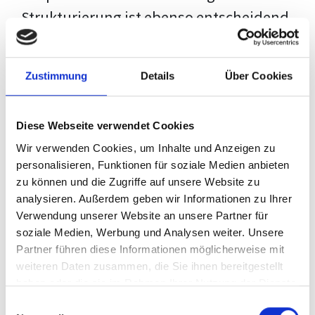
Strukturierung ist ebenso entscheidend
wie der Inhalt selbst. Jeder Prüfer hat
eigene Erwartungen, und unsere
Zustimmung
Details
Über Cookies
Schulung ist so konzipiert, dass sie dir
den Weg vom leeren Dokument zu
Diese Webseite verwendet Cookies
deiner individuellen Vorlage zeigt,
Wir verwenden Cookies, um Inhalte und Anzeigen zu
anstatt eine Einheitslösung zu bieten.
personalisieren, Funktionen für soziale Medien anbieten
zu können und die Zugriffe auf unsere Website zu
Der Prozess des wissenschaftlichen
analysieren. Außerdem geben wir Informationen zu Ihrer
Schreibens kann ohne das richtige
Verwendung unserer Website an unsere Partner für
soziale Medien, Werbung und Analysen weiter. Unsere
Wissen eine große Herausforderung
Partner führen diese Informationen möglicherweise mit
darstellen. Jedoch, ausgestattet mit
weiteren Daten zusammen, die Sie ihnen bereitgestellt
den
Techniken und Strategien
dieses
haben oder die sie im Rahmen Ihrer Nutzung der Dienste
gesammelt haben.
Kurses, wird die Formatierung deiner
Einwilligungsauswahl