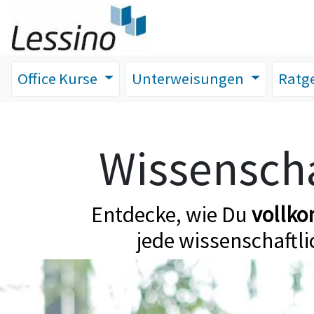
Office Kurse
Unterweisungen
Ratg
Wissenscha
Entdecke, wie Du
vollk
jede wissenschaftli