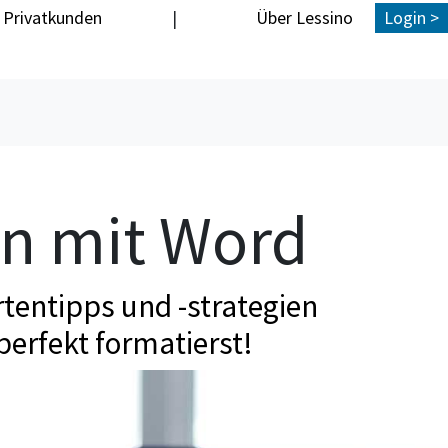
Privatkunden
|
Über Lessino
Login >
en mit Word
tentipps und -strategien
perfekt formatierst!