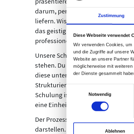
präsentieren. Der "rote Faden", der
darum, persönliche Meinungen zu 
Zustimmung
liefern. Wissenschaftliche Texte, 
das geistige Eigentum des Verfass
Diese Webseite verwendet 
professionell zu kommunizieren.
Wir verwenden Cookies, um I
und die Zugriffe auf unsere 
Unsere Schulung wurde mit Blick 
Website an unsere Partner fü
stehen. Du wirst nicht nur erfahre
möglicherweise mit weiteren
diese unter Zuhilfenahme von Wor
der Dienste gesammelt habe
Strukturierung ist ebenso entschei
Einwilligungsauswahl
Schulung ist so konzipiert, dass s
Notwendig
eine Einheitslösung zu bieten.
Der Prozess des wissenschaftliche
darstellen. Jedoch, ausgestattet 
Ablehnen