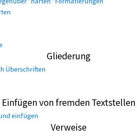
gegenüber "harten" Formatierungen
rten
e
Gliederung
h Überschriften
Einfügen von fremden Textstellen
 und einfügen
Verweise