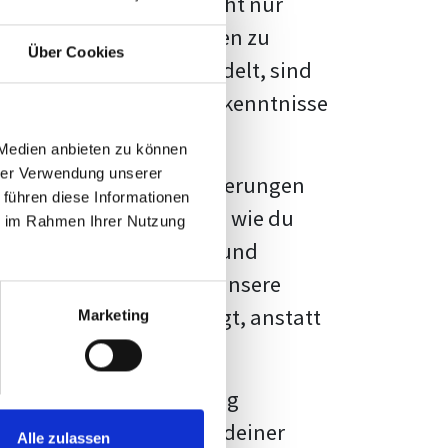
kennbar sein. Es geht nicht nur
s von Fakten und Quellen zu
Über Cookies
- oder Masterarbeit
handelt, sind
chungsergebnisse und Erkenntnisse
 Medien anbieten zu können
hrer Verwendung unserer
au vor diesen Herausforderungen
 führen diese Informationen
en kannst, sondern auch, wie du
ie im Rahmen Ihrer Nutzung
prechende Formatierung und
igene Erwartungen, und unsere
dividuellen Vorlage zeigt, anstatt
Marketing
ne große Herausforderung
 wird die Formatierung deiner
Alle zulassen