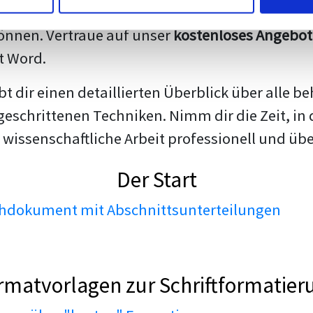
darstellen. Unsere erfahrenen Trainer teilen we
nnen. Vertraue auf unser
kostenloses Angebot
t Word.
ibt dir einen detaillierten Überblick über all
geschrittenen Techniken. Nimm dir die Zeit, in 
 wissenschaftliche Arbeit professionell und üb
Der Start
dokument mit Abschnittsunterteilungen
rmatvorlagen zur Schriftformatier