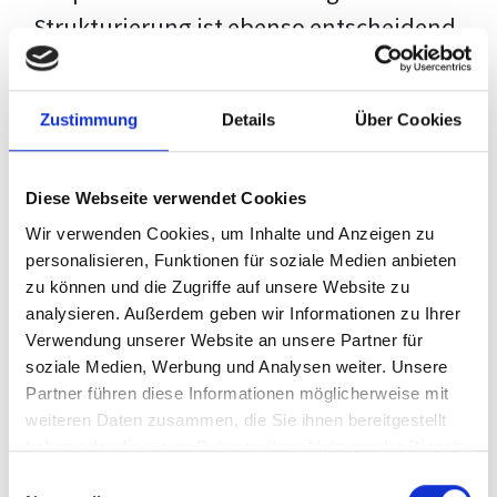
Strukturierung ist ebenso entscheidend
wie der Inhalt selbst. Jeder Prüfer hat
eigene Erwartungen, und unsere
Zustimmung
Details
Über Cookies
Schulung ist so konzipiert, dass sie dir
den Weg vom leeren Dokument zu
Diese Webseite verwendet Cookies
deiner individuellen Vorlage zeigt,
Wir verwenden Cookies, um Inhalte und Anzeigen zu
anstatt eine Einheitslösung zu bieten.
personalisieren, Funktionen für soziale Medien anbieten
zu können und die Zugriffe auf unsere Website zu
Der Prozess des wissenschaftlichen
analysieren. Außerdem geben wir Informationen zu Ihrer
Schreibens kann ohne das richtige
Verwendung unserer Website an unsere Partner für
soziale Medien, Werbung und Analysen weiter. Unsere
Wissen eine große Herausforderung
Partner führen diese Informationen möglicherweise mit
darstellen. Jedoch, ausgestattet mit
weiteren Daten zusammen, die Sie ihnen bereitgestellt
den
Techniken und Strategien
dieses
haben oder die sie im Rahmen Ihrer Nutzung der Dienste
gesammelt haben.
Kurses, wird die Formatierung deiner
Einwilligungsauswahl