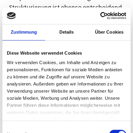
Strukturierung ist ebenso entscheidend
wie der Inhalt selbst. Jeder Prüfer hat
eigene Erwartungen, und unsere
Zustimmung
Details
Über Cookies
Schulung ist so konzipiert, dass sie dir
den Weg vom leeren Dokument zu
Diese Webseite verwendet Cookies
deiner individuellen Vorlage zeigt,
Wir verwenden Cookies, um Inhalte und Anzeigen zu
anstatt eine Einheitslösung zu bieten.
personalisieren, Funktionen für soziale Medien anbieten
zu können und die Zugriffe auf unsere Website zu
Der Prozess des wissenschaftlichen
analysieren. Außerdem geben wir Informationen zu Ihrer
Schreibens kann ohne das richtige
Verwendung unserer Website an unsere Partner für
soziale Medien, Werbung und Analysen weiter. Unsere
Wissen eine große Herausforderung
Partner führen diese Informationen möglicherweise mit
darstellen. Jedoch, ausgestattet mit
weiteren Daten zusammen, die Sie ihnen bereitgestellt
den
Techniken und Strategien
dieses
haben oder die sie im Rahmen Ihrer Nutzung der Dienste
gesammelt haben.
Kurses, wird die Formatierung deiner
Einwilligungsauswahl