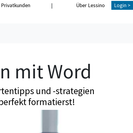
Privatkunden
|
Über Lessino
Login >
en mit Word
tentipps und -strategien
perfekt formatierst!