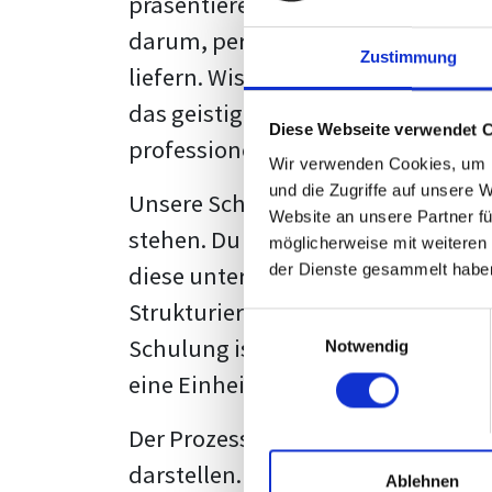
präsentieren. Der "rote Faden", der
darum, persönliche Meinungen zu 
Zustimmung
liefern. Wissenschaftliche Texte, 
das geistige Eigentum des Verfass
Diese Webseite verwendet 
professionell zu kommunizieren.
Wir verwenden Cookies, um I
und die Zugriffe auf unsere 
Unsere Schulung wurde mit Blick 
Website an unsere Partner fü
stehen. Du wirst nicht nur erfahre
möglicherweise mit weiteren
diese unter Zuhilfenahme von Wor
der Dienste gesammelt habe
Strukturierung ist ebenso entschei
Einwilligungsauswahl
Schulung ist so konzipiert, dass s
Notwendig
eine Einheitslösung zu bieten.
Der Prozess des wissenschaftliche
darstellen. Jedoch, ausgestattet 
Ablehnen