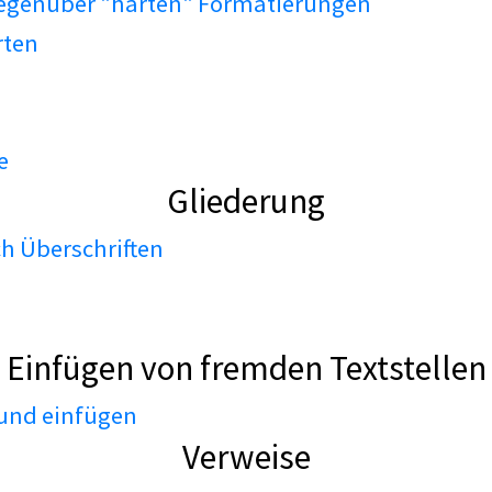
gegenüber "harten" Formatierungen
rten
e
Gliederung
h Überschriften
Einfügen von fremden Textstellen
 und einfügen
Verweise