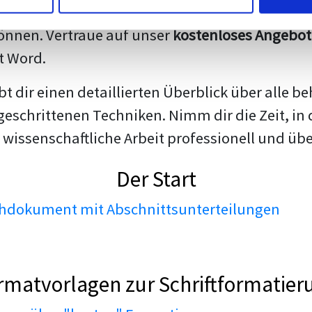
darstellen. Unsere erfahrenen Trainer teilen we
nnen. Vertraue auf unser
kostenloses Angebot
t Word.
ibt dir einen detaillierten Überblick über all
geschrittenen Techniken. Nimm dir die Zeit, in 
 wissenschaftliche Arbeit professionell und üb
Der Start
dokument mit Abschnittsunterteilungen
rmatvorlagen zur Schriftformatier