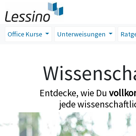
Office Kurse
Unterweisungen
Ratg
Wissenscha
Entdecke, wie Du
vollk
jede wissenschaftli