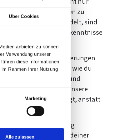
kennbar sein. Es geht nicht nur
s von Fakten und Quellen zu
Über Cookies
- oder Masterarbeit
handelt, sind
chungsergebnisse und Erkenntnisse
 Medien anbieten zu können
hrer Verwendung unserer
au vor diesen Herausforderungen
 führen diese Informationen
en kannst, sondern auch, wie du
ie im Rahmen Ihrer Nutzung
prechende Formatierung und
igene Erwartungen, und unsere
dividuellen Vorlage zeigt, anstatt
Marketing
ne große Herausforderung
 wird die Formatierung deiner
Alle zulassen