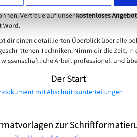
darstellen. Unsere erfahrenen Trainer teilen we
nnen. Vertraue auf unser
kostenloses Angebot
t Word.
ibt dir einen detaillierten Überblick über all
geschrittenen Techniken. Nimm dir die Zeit, in 
 wissenschaftliche Arbeit professionell und üb
Der Start
dokument mit Abschnittsunterteilungen
rmatvorlagen zur Schriftformatier