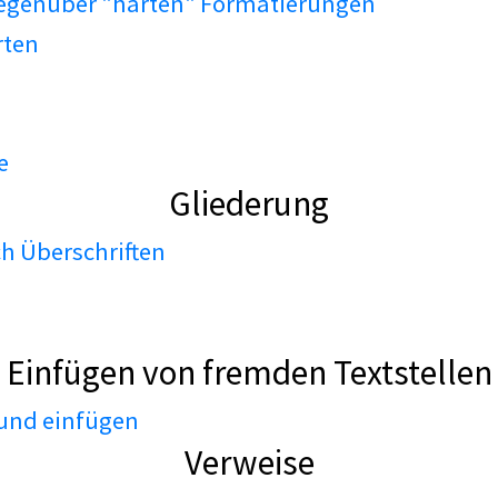
gegenüber "harten" Formatierungen
rten
e
Gliederung
h Überschriften
Einfügen von fremden Textstellen
 und einfügen
Verweise