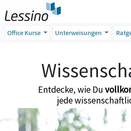
Office Kurse
Unterweisungen
Ratg
Wissenscha
Entdecke, wie Du
vollk
jede wissenschaftli