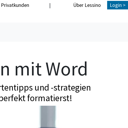
Privatkunden
|
Über Lessino
Login >
en mit Word
tentipps und -strategien
perfekt formatierst!