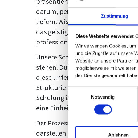
präsentieren. Der "rote Faden", der
darum, persönliche Meinungen zu 
Zustimmung
liefern. Wissenschaftliche Texte, 
das geistige Eigentum des Verfass
Diese Webseite verwendet 
professionell zu kommunizieren.
Wir verwenden Cookies, um I
und die Zugriffe auf unsere 
Unsere Schulung wurde mit Blick 
Website an unsere Partner fü
stehen. Du wirst nicht nur erfahre
möglicherweise mit weiteren
diese unter Zuhilfenahme von Wor
der Dienste gesammelt habe
Strukturierung ist ebenso entschei
Einwilligungsauswahl
Schulung ist so konzipiert, dass s
Notwendig
eine Einheitslösung zu bieten.
Der Prozess des wissenschaftliche
darstellen. Jedoch, ausgestattet 
Ablehnen