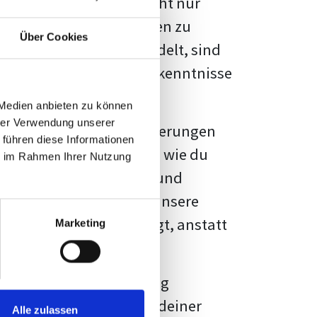
kennbar sein. Es geht nicht nur
s von Fakten und Quellen zu
Über Cookies
- oder Masterarbeit
handelt, sind
chungsergebnisse und Erkenntnisse
 Medien anbieten zu können
hrer Verwendung unserer
au vor diesen Herausforderungen
 führen diese Informationen
en kannst, sondern auch, wie du
ie im Rahmen Ihrer Nutzung
prechende Formatierung und
igene Erwartungen, und unsere
dividuellen Vorlage zeigt, anstatt
Marketing
ne große Herausforderung
 wird die Formatierung deiner
Alle zulassen