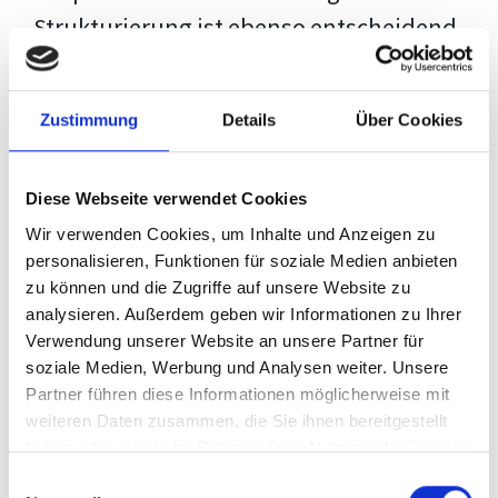
Strukturierung ist ebenso entscheidend
wie der Inhalt selbst. Jeder Prüfer hat
eigene Erwartungen, und unsere
Zustimmung
Details
Über Cookies
Schulung ist so konzipiert, dass sie dir
den Weg vom leeren Dokument zu
Diese Webseite verwendet Cookies
deiner individuellen Vorlage zeigt,
Wir verwenden Cookies, um Inhalte und Anzeigen zu
anstatt eine Einheitslösung zu bieten.
personalisieren, Funktionen für soziale Medien anbieten
zu können und die Zugriffe auf unsere Website zu
Der Prozess des wissenschaftlichen
analysieren. Außerdem geben wir Informationen zu Ihrer
Schreibens kann ohne das richtige
Verwendung unserer Website an unsere Partner für
soziale Medien, Werbung und Analysen weiter. Unsere
Wissen eine große Herausforderung
Partner führen diese Informationen möglicherweise mit
darstellen. Jedoch, ausgestattet mit
weiteren Daten zusammen, die Sie ihnen bereitgestellt
den
Techniken und Strategien
dieses
haben oder die sie im Rahmen Ihrer Nutzung der Dienste
gesammelt haben.
Kurses, wird die Formatierung deiner
Einwilligungsauswahl