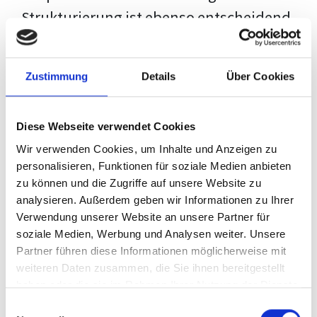
Strukturierung ist ebenso entscheidend
wie der Inhalt selbst. Jeder Prüfer hat
eigene Erwartungen, und unsere
Zustimmung
Details
Über Cookies
Schulung ist so konzipiert, dass sie dir
den Weg vom leeren Dokument zu
Diese Webseite verwendet Cookies
deiner individuellen Vorlage zeigt,
Wir verwenden Cookies, um Inhalte und Anzeigen zu
anstatt eine Einheitslösung zu bieten.
personalisieren, Funktionen für soziale Medien anbieten
zu können und die Zugriffe auf unsere Website zu
Der Prozess des wissenschaftlichen
analysieren. Außerdem geben wir Informationen zu Ihrer
Schreibens kann ohne das richtige
Verwendung unserer Website an unsere Partner für
soziale Medien, Werbung und Analysen weiter. Unsere
Wissen eine große Herausforderung
Partner führen diese Informationen möglicherweise mit
darstellen. Jedoch, ausgestattet mit
weiteren Daten zusammen, die Sie ihnen bereitgestellt
den
Techniken und Strategien
dieses
haben oder die sie im Rahmen Ihrer Nutzung der Dienste
gesammelt haben.
Kurses, wird die Formatierung deiner
Einwilligungsauswahl