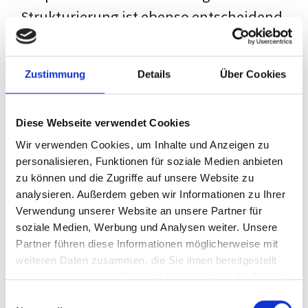
Strukturierung ist ebenso entscheidend
wie der Inhalt selbst. Jeder Prüfer hat
eigene Erwartungen, und unsere
Zustimmung
Details
Über Cookies
Schulung ist so konzipiert, dass sie dir
den Weg vom leeren Dokument zu
Diese Webseite verwendet Cookies
deiner individuellen Vorlage zeigt,
Wir verwenden Cookies, um Inhalte und Anzeigen zu
anstatt eine Einheitslösung zu bieten.
personalisieren, Funktionen für soziale Medien anbieten
zu können und die Zugriffe auf unsere Website zu
Der Prozess des wissenschaftlichen
analysieren. Außerdem geben wir Informationen zu Ihrer
Schreibens kann ohne das richtige
Verwendung unserer Website an unsere Partner für
soziale Medien, Werbung und Analysen weiter. Unsere
Wissen eine große Herausforderung
Partner führen diese Informationen möglicherweise mit
darstellen. Jedoch, ausgestattet mit
weiteren Daten zusammen, die Sie ihnen bereitgestellt
den
Techniken und Strategien
dieses
haben oder die sie im Rahmen Ihrer Nutzung der Dienste
gesammelt haben.
Kurses, wird die Formatierung deiner
Einwilligungsauswahl