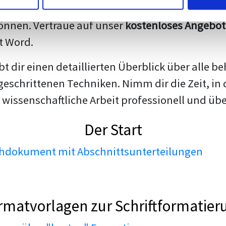
darstellen. Unsere erfahrenen Trainer teilen we
nnen. Vertraue auf unser
kostenloses Angebot
t Word.
ibt dir einen detaillierten Überblick über all
geschrittenen Techniken. Nimm dir die Zeit, in 
 wissenschaftliche Arbeit professionell und üb
Der Start
dokument mit Abschnittsunterteilungen
rmatvorlagen zur Schriftformatier