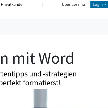
Privatkunden
|
Über Lessino
Login >
en mit Word
tentipps und -strategien
perfekt formatierst!