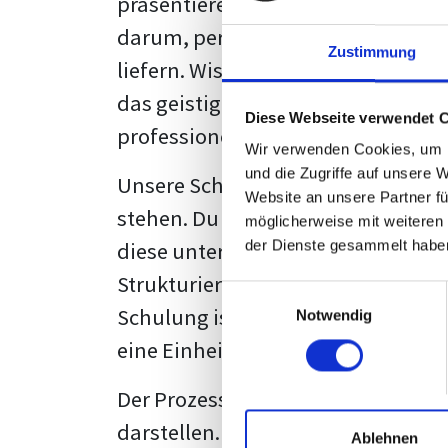
präsentieren. Der "rote Faden", der
darum, persönliche Meinungen zu 
Zustimmung
liefern. Wissenschaftliche Texte, 
das geistige Eigentum des Verfass
Diese Webseite verwendet 
professionell zu kommunizieren.
Wir verwenden Cookies, um I
und die Zugriffe auf unsere 
Unsere Schulung wurde mit Blick 
Website an unsere Partner fü
stehen. Du wirst nicht nur erfahre
möglicherweise mit weiteren
diese unter Zuhilfenahme von Wor
der Dienste gesammelt habe
Strukturierung ist ebenso entschei
Einwilligungsauswahl
Schulung ist so konzipiert, dass s
Notwendig
eine Einheitslösung zu bieten.
Der Prozess des wissenschaftliche
darstellen. Jedoch, ausgestattet 
Ablehnen