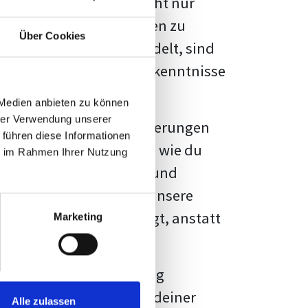
kennbar sein. Es geht nicht nur
s von Fakten und Quellen zu
Über Cookies
- oder Masterarbeit
handelt, sind
chungsergebnisse und Erkenntnisse
 Medien anbieten zu können
hrer Verwendung unserer
au vor diesen Herausforderungen
 führen diese Informationen
en kannst, sondern auch, wie du
ie im Rahmen Ihrer Nutzung
prechende Formatierung und
igene Erwartungen, und unsere
dividuellen Vorlage zeigt, anstatt
Marketing
ne große Herausforderung
 wird die Formatierung deiner
Alle zulassen