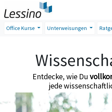
Office Kurse
Unterweisungen
Ratg
Wissenscha
Entdecke, wie Du
vollk
jede wissenschaftli