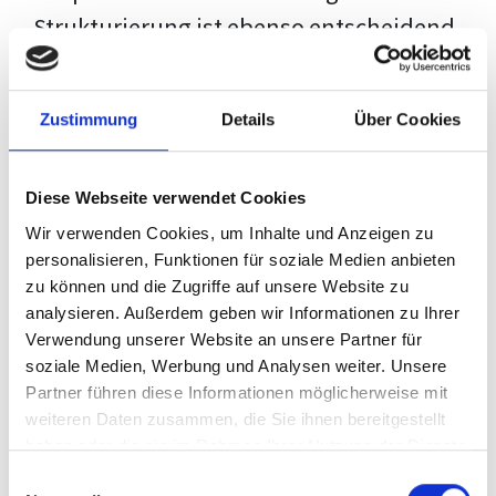
Strukturierung ist ebenso entscheidend
wie der Inhalt selbst. Jeder Prüfer hat
eigene Erwartungen, und unsere
Zustimmung
Details
Über Cookies
Schulung ist so konzipiert, dass sie dir
den Weg vom leeren Dokument zu
Diese Webseite verwendet Cookies
deiner individuellen Vorlage zeigt,
Wir verwenden Cookies, um Inhalte und Anzeigen zu
anstatt eine Einheitslösung zu bieten.
personalisieren, Funktionen für soziale Medien anbieten
zu können und die Zugriffe auf unsere Website zu
Der Prozess des wissenschaftlichen
analysieren. Außerdem geben wir Informationen zu Ihrer
Schreibens kann ohne das richtige
Verwendung unserer Website an unsere Partner für
soziale Medien, Werbung und Analysen weiter. Unsere
Wissen eine große Herausforderung
Partner führen diese Informationen möglicherweise mit
darstellen. Jedoch, ausgestattet mit
weiteren Daten zusammen, die Sie ihnen bereitgestellt
den
Techniken und Strategien
dieses
haben oder die sie im Rahmen Ihrer Nutzung der Dienste
gesammelt haben.
Kurses, wird die Formatierung deiner
Einwilligungsauswahl