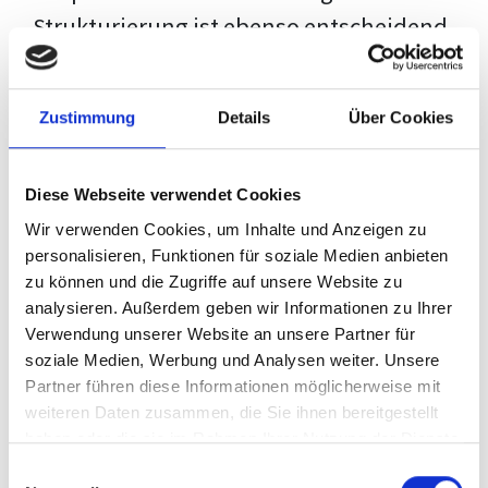
Strukturierung ist ebenso entscheidend
wie der Inhalt selbst. Jeder Prüfer hat
eigene Erwartungen, und unsere
Zustimmung
Details
Über Cookies
Schulung ist so konzipiert, dass sie dir
den Weg vom leeren Dokument zu
Diese Webseite verwendet Cookies
deiner individuellen Vorlage zeigt,
Wir verwenden Cookies, um Inhalte und Anzeigen zu
anstatt eine Einheitslösung zu bieten.
personalisieren, Funktionen für soziale Medien anbieten
zu können und die Zugriffe auf unsere Website zu
Der Prozess des wissenschaftlichen
analysieren. Außerdem geben wir Informationen zu Ihrer
Schreibens kann ohne das richtige
Verwendung unserer Website an unsere Partner für
soziale Medien, Werbung und Analysen weiter. Unsere
Wissen eine große Herausforderung
Partner führen diese Informationen möglicherweise mit
darstellen. Jedoch, ausgestattet mit
weiteren Daten zusammen, die Sie ihnen bereitgestellt
den
Techniken und Strategien
dieses
haben oder die sie im Rahmen Ihrer Nutzung der Dienste
gesammelt haben.
Kurses, wird die Formatierung deiner
Einwilligungsauswahl