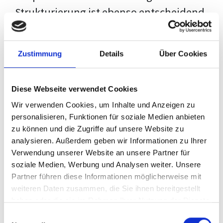
Strukturierung ist ebenso entscheidend
wie der Inhalt selbst. Jeder Prüfer hat
eigene Erwartungen, und unsere
Zustimmung
Details
Über Cookies
Schulung ist so konzipiert, dass sie dir
den Weg vom leeren Dokument zu
Diese Webseite verwendet Cookies
deiner individuellen Vorlage zeigt,
Wir verwenden Cookies, um Inhalte und Anzeigen zu
anstatt eine Einheitslösung zu bieten.
personalisieren, Funktionen für soziale Medien anbieten
zu können und die Zugriffe auf unsere Website zu
Der Prozess des wissenschaftlichen
analysieren. Außerdem geben wir Informationen zu Ihrer
Schreibens kann ohne das richtige
Verwendung unserer Website an unsere Partner für
soziale Medien, Werbung und Analysen weiter. Unsere
Wissen eine große Herausforderung
Partner führen diese Informationen möglicherweise mit
darstellen. Jedoch, ausgestattet mit
weiteren Daten zusammen, die Sie ihnen bereitgestellt
den
Techniken und Strategien
dieses
haben oder die sie im Rahmen Ihrer Nutzung der Dienste
gesammelt haben.
Kurses, wird die Formatierung deiner
Einwilligungsauswahl