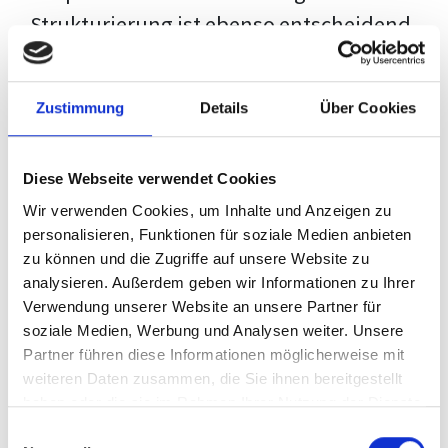
Strukturierung ist ebenso entscheidend
wie der Inhalt selbst. Jeder Prüfer hat
eigene Erwartungen, und unsere
Zustimmung
Details
Über Cookies
Schulung ist so konzipiert, dass sie dir
den Weg vom leeren Dokument zu
Diese Webseite verwendet Cookies
deiner individuellen Vorlage zeigt,
Wir verwenden Cookies, um Inhalte und Anzeigen zu
anstatt eine Einheitslösung zu bieten.
personalisieren, Funktionen für soziale Medien anbieten
zu können und die Zugriffe auf unsere Website zu
Der Prozess des wissenschaftlichen
analysieren. Außerdem geben wir Informationen zu Ihrer
Schreibens kann ohne das richtige
Verwendung unserer Website an unsere Partner für
soziale Medien, Werbung und Analysen weiter. Unsere
Wissen eine große Herausforderung
Partner führen diese Informationen möglicherweise mit
darstellen. Jedoch, ausgestattet mit
weiteren Daten zusammen, die Sie ihnen bereitgestellt
den
Techniken und Strategien
dieses
haben oder die sie im Rahmen Ihrer Nutzung der Dienste
gesammelt haben.
Kurses, wird die Formatierung deiner
Einwilligungsauswahl