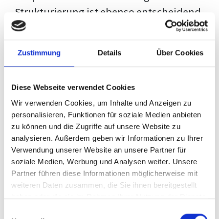
Strukturierung ist ebenso entscheidend
wie der Inhalt selbst. Jeder Prüfer hat
eigene Erwartungen, und unsere
Zustimmung
Details
Über Cookies
Schulung ist so konzipiert, dass sie dir
den Weg vom leeren Dokument zu
Diese Webseite verwendet Cookies
deiner individuellen Vorlage zeigt,
Wir verwenden Cookies, um Inhalte und Anzeigen zu
anstatt eine Einheitslösung zu bieten.
personalisieren, Funktionen für soziale Medien anbieten
zu können und die Zugriffe auf unsere Website zu
Der Prozess des wissenschaftlichen
analysieren. Außerdem geben wir Informationen zu Ihrer
Schreibens kann ohne das richtige
Verwendung unserer Website an unsere Partner für
soziale Medien, Werbung und Analysen weiter. Unsere
Wissen eine große Herausforderung
Partner führen diese Informationen möglicherweise mit
darstellen. Jedoch, ausgestattet mit
weiteren Daten zusammen, die Sie ihnen bereitgestellt
den
Techniken und Strategien
dieses
haben oder die sie im Rahmen Ihrer Nutzung der Dienste
gesammelt haben.
Kurses, wird die Formatierung deiner
Einwilligungsauswahl