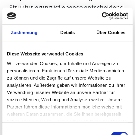
Strukturierung ist ebenso entscheidend
wie der Inhalt selbst. Jeder Prüfer hat
eigene Erwartungen, und unsere
Zustimmung
Details
Über Cookies
Schulung ist so konzipiert, dass sie dir
den Weg vom leeren Dokument zu
Diese Webseite verwendet Cookies
deiner individuellen Vorlage zeigt,
Wir verwenden Cookies, um Inhalte und Anzeigen zu
anstatt eine Einheitslösung zu bieten.
personalisieren, Funktionen für soziale Medien anbieten
zu können und die Zugriffe auf unsere Website zu
Der Prozess des wissenschaftlichen
analysieren. Außerdem geben wir Informationen zu Ihrer
Schreibens kann ohne das richtige
Verwendung unserer Website an unsere Partner für
soziale Medien, Werbung und Analysen weiter. Unsere
Wissen eine große Herausforderung
Partner führen diese Informationen möglicherweise mit
darstellen. Jedoch, ausgestattet mit
weiteren Daten zusammen, die Sie ihnen bereitgestellt
den
Techniken und Strategien
dieses
haben oder die sie im Rahmen Ihrer Nutzung der Dienste
gesammelt haben.
Kurses, wird die Formatierung deiner
Einwilligungsauswahl