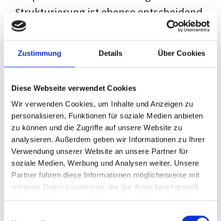
Strukturierung ist ebenso entscheidend
wie der Inhalt selbst. Jeder Prüfer hat
eigene Erwartungen, und unsere
Zustimmung
Details
Über Cookies
Schulung ist so konzipiert, dass sie dir
den Weg vom leeren Dokument zu
Diese Webseite verwendet Cookies
deiner individuellen Vorlage zeigt,
Wir verwenden Cookies, um Inhalte und Anzeigen zu
anstatt eine Einheitslösung zu bieten.
personalisieren, Funktionen für soziale Medien anbieten
zu können und die Zugriffe auf unsere Website zu
Der Prozess des wissenschaftlichen
analysieren. Außerdem geben wir Informationen zu Ihrer
Schreibens kann ohne das richtige
Verwendung unserer Website an unsere Partner für
soziale Medien, Werbung und Analysen weiter. Unsere
Wissen eine große Herausforderung
Partner führen diese Informationen möglicherweise mit
darstellen. Jedoch, ausgestattet mit
weiteren Daten zusammen, die Sie ihnen bereitgestellt
den
Techniken und Strategien
dieses
haben oder die sie im Rahmen Ihrer Nutzung der Dienste
gesammelt haben.
Kurses, wird die Formatierung deiner
Einwilligungsauswahl