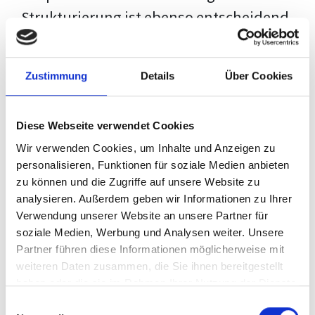
Strukturierung ist ebenso entscheidend
wie der Inhalt selbst. Jeder Prüfer hat
eigene Erwartungen, und unsere
Zustimmung
Details
Über Cookies
Schulung ist so konzipiert, dass sie dir
den Weg vom leeren Dokument zu
Diese Webseite verwendet Cookies
deiner individuellen Vorlage zeigt,
Wir verwenden Cookies, um Inhalte und Anzeigen zu
anstatt eine Einheitslösung zu bieten.
personalisieren, Funktionen für soziale Medien anbieten
zu können und die Zugriffe auf unsere Website zu
Der Prozess des wissenschaftlichen
analysieren. Außerdem geben wir Informationen zu Ihrer
Schreibens kann ohne das richtige
Verwendung unserer Website an unsere Partner für
soziale Medien, Werbung und Analysen weiter. Unsere
Wissen eine große Herausforderung
Partner führen diese Informationen möglicherweise mit
darstellen. Jedoch, ausgestattet mit
weiteren Daten zusammen, die Sie ihnen bereitgestellt
den
Techniken und Strategien
dieses
haben oder die sie im Rahmen Ihrer Nutzung der Dienste
gesammelt haben.
Kurses, wird die Formatierung deiner
Einwilligungsauswahl