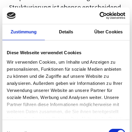
Strukturierung ist ebenso entscheidend
wie der Inhalt selbst. Jeder Prüfer hat
eigene Erwartungen, und unsere
Zustimmung
Details
Über Cookies
Schulung ist so konzipiert, dass sie dir
den Weg vom leeren Dokument zu
Diese Webseite verwendet Cookies
deiner individuellen Vorlage zeigt,
Wir verwenden Cookies, um Inhalte und Anzeigen zu
anstatt eine Einheitslösung zu bieten.
personalisieren, Funktionen für soziale Medien anbieten
zu können und die Zugriffe auf unsere Website zu
Der Prozess des wissenschaftlichen
analysieren. Außerdem geben wir Informationen zu Ihrer
Schreibens kann ohne das richtige
Verwendung unserer Website an unsere Partner für
soziale Medien, Werbung und Analysen weiter. Unsere
Wissen eine große Herausforderung
Partner führen diese Informationen möglicherweise mit
darstellen. Jedoch, ausgestattet mit
weiteren Daten zusammen, die Sie ihnen bereitgestellt
den
Techniken und Strategien
dieses
haben oder die sie im Rahmen Ihrer Nutzung der Dienste
gesammelt haben.
Kurses, wird die Formatierung deiner
Einwilligungsauswahl