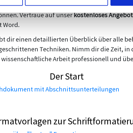
darstellen. Unsere erfahrenen Trainer teilen we
nnen. Vertraue auf unser
kostenloses Angebot
t Word.
ibt dir einen detaillierten Überblick über all
geschrittenen Techniken. Nimm dir die Zeit, in 
 wissenschaftliche Arbeit professionell und üb
Der Start
dokument mit Abschnittsunterteilungen
rmatvorlagen zur Schriftformatier