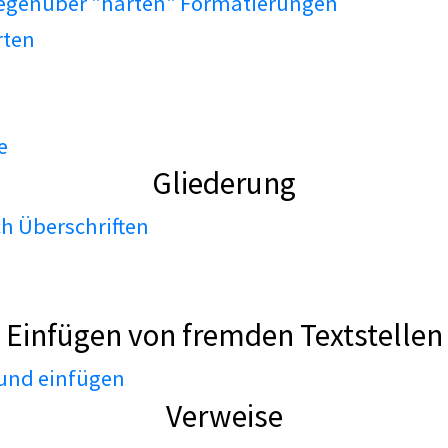
gegenüber "harten" Formatierungen
rten
e
Gliederung
h Überschriften
Einfügen von fremden Textstellen
 und einfügen
Verweise