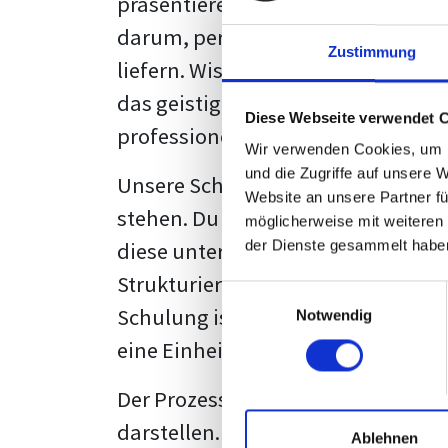
präsentieren. Der "rote Faden", der
darum, persönliche Meinungen zu 
Zustimmung
liefern. Wissenschaftliche Texte, 
das geistige Eigentum des Verfass
Diese Webseite verwendet 
professionell zu kommunizieren.
Wir verwenden Cookies, um I
und die Zugriffe auf unsere 
Unsere Schulung wurde mit Blick 
Website an unsere Partner fü
stehen. Du wirst nicht nur erfahre
möglicherweise mit weiteren
diese unter Zuhilfenahme von Wor
der Dienste gesammelt habe
Strukturierung ist ebenso entschei
Einwilligungsauswahl
Schulung ist so konzipiert, dass s
Notwendig
eine Einheitslösung zu bieten.
Der Prozess des wissenschaftliche
darstellen. Jedoch, ausgestattet 
Ablehnen