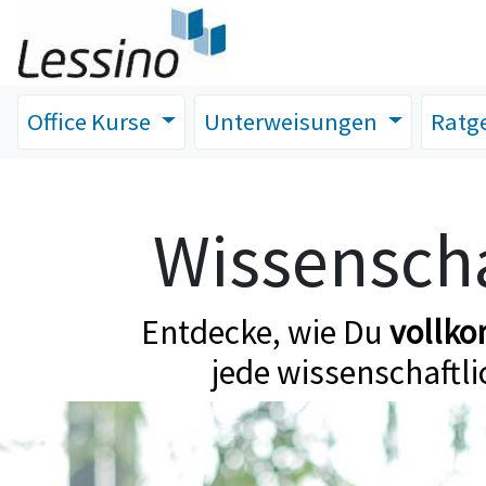
Office Kurse
Unterweisungen
Ratg
Wissenscha
Entdecke, wie Du
vollk
jede wissenschaftli