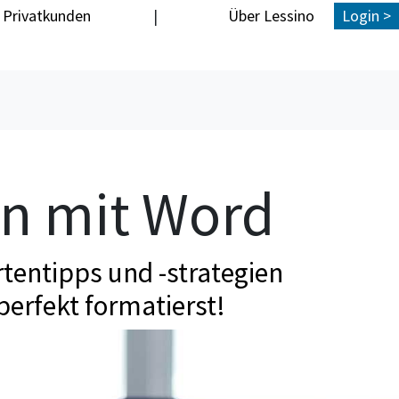
Privatkunden
|
Über Lessino
Login >
en mit Word
tentipps und -strategien
perfekt formatierst!