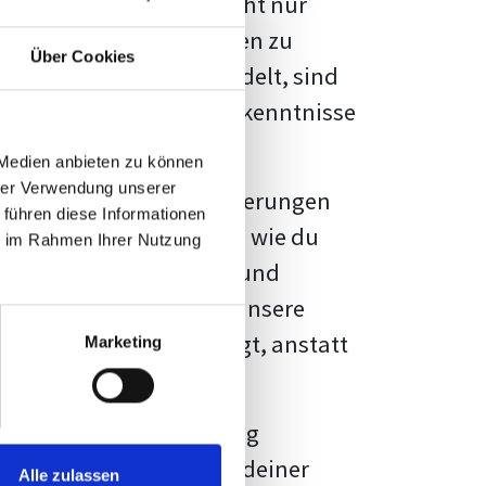
kennbar sein. Es geht nicht nur
s von Fakten und Quellen zu
Über Cookies
- oder Masterarbeit
handelt, sind
chungsergebnisse und Erkenntnisse
 Medien anbieten zu können
hrer Verwendung unserer
au vor diesen Herausforderungen
 führen diese Informationen
en kannst, sondern auch, wie du
ie im Rahmen Ihrer Nutzung
prechende Formatierung und
igene Erwartungen, und unsere
dividuellen Vorlage zeigt, anstatt
Marketing
ne große Herausforderung
 wird die Formatierung deiner
Alle zulassen