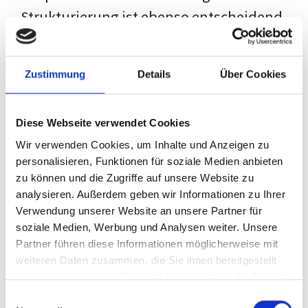
Strukturierung ist ebenso entscheidend
wie der Inhalt selbst. Jeder Prüfer hat
eigene Erwartungen, und unsere
Zustimmung
Details
Über Cookies
Schulung ist so konzipiert, dass sie dir
den Weg vom leeren Dokument zu
Diese Webseite verwendet Cookies
deiner individuellen Vorlage zeigt,
Wir verwenden Cookies, um Inhalte und Anzeigen zu
anstatt eine Einheitslösung zu bieten.
personalisieren, Funktionen für soziale Medien anbieten
zu können und die Zugriffe auf unsere Website zu
Der Prozess des wissenschaftlichen
analysieren. Außerdem geben wir Informationen zu Ihrer
Schreibens kann ohne das richtige
Verwendung unserer Website an unsere Partner für
soziale Medien, Werbung und Analysen weiter. Unsere
Wissen eine große Herausforderung
Partner führen diese Informationen möglicherweise mit
darstellen. Jedoch, ausgestattet mit
weiteren Daten zusammen, die Sie ihnen bereitgestellt
den
Techniken und Strategien
dieses
haben oder die sie im Rahmen Ihrer Nutzung der Dienste
gesammelt haben.
Kurses, wird die Formatierung deiner
Einwilligungsauswahl