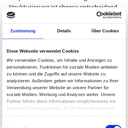
Strukturierung ist ebenso entscheidend
wie der Inhalt selbst. Jeder Prüfer hat
eigene Erwartungen, und unsere
Zustimmung
Details
Über Cookies
Schulung ist so konzipiert, dass sie dir
den Weg vom leeren Dokument zu
Diese Webseite verwendet Cookies
deiner individuellen Vorlage zeigt,
Wir verwenden Cookies, um Inhalte und Anzeigen zu
anstatt eine Einheitslösung zu bieten.
personalisieren, Funktionen für soziale Medien anbieten
zu können und die Zugriffe auf unsere Website zu
Der Prozess des wissenschaftlichen
analysieren. Außerdem geben wir Informationen zu Ihrer
Schreibens kann ohne das richtige
Verwendung unserer Website an unsere Partner für
soziale Medien, Werbung und Analysen weiter. Unsere
Wissen eine große Herausforderung
Partner führen diese Informationen möglicherweise mit
darstellen. Jedoch, ausgestattet mit
weiteren Daten zusammen, die Sie ihnen bereitgestellt
den
Techniken und Strategien
dieses
haben oder die sie im Rahmen Ihrer Nutzung der Dienste
gesammelt haben.
Kurses, wird die Formatierung deiner
Einwilligungsauswahl