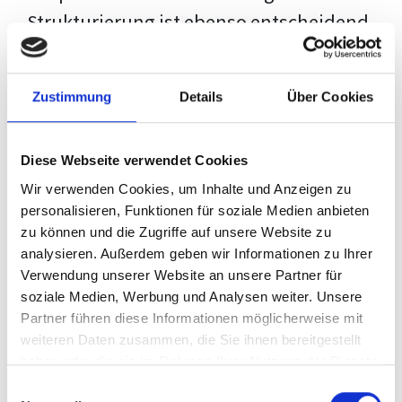
Strukturierung ist ebenso entscheidend
wie der Inhalt selbst. Jeder Prüfer hat
eigene Erwartungen, und unsere
Zustimmung
Details
Über Cookies
Schulung ist so konzipiert, dass sie dir
den Weg vom leeren Dokument zu
Diese Webseite verwendet Cookies
deiner individuellen Vorlage zeigt,
Wir verwenden Cookies, um Inhalte und Anzeigen zu
anstatt eine Einheitslösung zu bieten.
personalisieren, Funktionen für soziale Medien anbieten
zu können und die Zugriffe auf unsere Website zu
Der Prozess des wissenschaftlichen
analysieren. Außerdem geben wir Informationen zu Ihrer
Schreibens kann ohne das richtige
Verwendung unserer Website an unsere Partner für
soziale Medien, Werbung und Analysen weiter. Unsere
Wissen eine große Herausforderung
Partner führen diese Informationen möglicherweise mit
darstellen. Jedoch, ausgestattet mit
weiteren Daten zusammen, die Sie ihnen bereitgestellt
den
Techniken und Strategien
dieses
haben oder die sie im Rahmen Ihrer Nutzung der Dienste
gesammelt haben.
Kurses, wird die Formatierung deiner
Einwilligungsauswahl