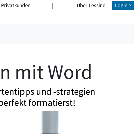
Privatkunden
|
Über Lessino
Login >
en mit Word
tentipps und -strategien
perfekt formatierst!