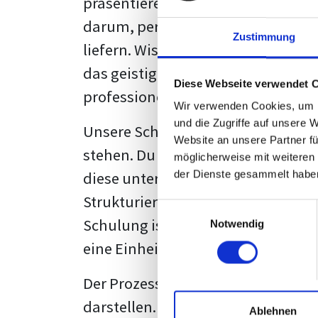
präsentieren. Der "rote Faden", der
darum, persönliche Meinungen zu 
Zustimmung
liefern. Wissenschaftliche Texte, 
das geistige Eigentum des Verfass
Diese Webseite verwendet 
professionell zu kommunizieren.
Wir verwenden Cookies, um I
und die Zugriffe auf unsere 
Unsere Schulung wurde mit Blick 
Website an unsere Partner fü
stehen. Du wirst nicht nur erfahre
möglicherweise mit weiteren
diese unter Zuhilfenahme von Wor
der Dienste gesammelt habe
Strukturierung ist ebenso entschei
Einwilligungsauswahl
Schulung ist so konzipiert, dass s
Notwendig
eine Einheitslösung zu bieten.
Der Prozess des wissenschaftliche
darstellen. Jedoch, ausgestattet 
Ablehnen