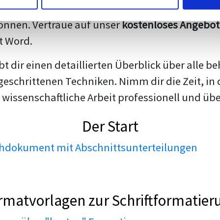
darstellen. Unsere erfahrenen Trainer teilen we
nnen. Vertraue auf unser
kostenloses Angebot
t Word.
ibt dir einen detaillierten Überblick über all
geschrittenen Techniken. Nimm dir die Zeit, in 
 wissenschaftliche Arbeit professionell und üb
Der Start
dokument mit Abschnittsunterteilungen
rmatvorlagen zur Schriftformatier