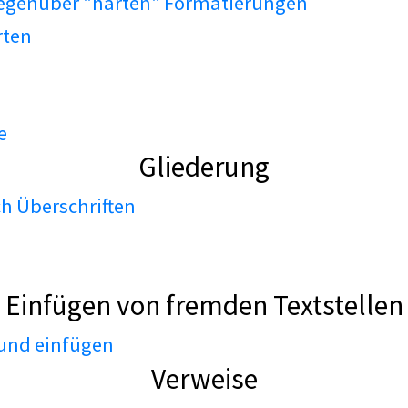
gegenüber "harten" Formatierungen
rten
e
Gliederung
h Überschriften
Einfügen von fremden Textstellen
 und einfügen
Verweise