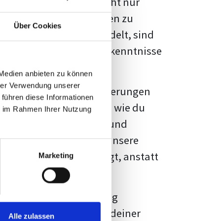
kennbar sein. Es geht nicht nur
s von Fakten und Quellen zu
Über Cookies
- oder Masterarbeit
handelt, sind
chungsergebnisse und Erkenntnisse
 Medien anbieten zu können
hrer Verwendung unserer
au vor diesen Herausforderungen
 führen diese Informationen
en kannst, sondern auch, wie du
ie im Rahmen Ihrer Nutzung
prechende Formatierung und
igene Erwartungen, und unsere
dividuellen Vorlage zeigt, anstatt
Marketing
ne große Herausforderung
 wird die Formatierung deiner
Alle zulassen