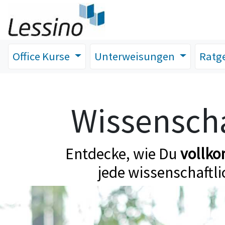
Office Kurse
Unterweisungen
Ratg
Wissenscha
Entdecke, wie Du
vollk
jede wissenschaftli