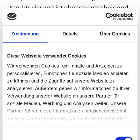
Strukturierung ist ebenso entscheidend
wie der Inhalt selbst. Jeder Prüfer hat
eigene Erwartungen, und unsere
Zustimmung
Details
Über Cookies
Schulung ist so konzipiert, dass sie dir
den Weg vom leeren Dokument zu
Diese Webseite verwendet Cookies
deiner individuellen Vorlage zeigt,
Wir verwenden Cookies, um Inhalte und Anzeigen zu
anstatt eine Einheitslösung zu bieten.
personalisieren, Funktionen für soziale Medien anbieten
zu können und die Zugriffe auf unsere Website zu
Der Prozess des wissenschaftlichen
analysieren. Außerdem geben wir Informationen zu Ihrer
Schreibens kann ohne das richtige
Verwendung unserer Website an unsere Partner für
soziale Medien, Werbung und Analysen weiter. Unsere
Wissen eine große Herausforderung
Partner führen diese Informationen möglicherweise mit
darstellen. Jedoch, ausgestattet mit
weiteren Daten zusammen, die Sie ihnen bereitgestellt
den
Techniken und Strategien
dieses
haben oder die sie im Rahmen Ihrer Nutzung der Dienste
gesammelt haben.
Kurses, wird die Formatierung deiner
Einwilligungsauswahl