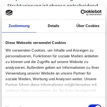
Strukturierung ist ebenso entscheidend
wie der Inhalt selbst. Jeder Prüfer hat
eigene Erwartungen, und unsere
Zustimmung
Details
Über Cookies
Schulung ist so konzipiert, dass sie dir
den Weg vom leeren Dokument zu
Diese Webseite verwendet Cookies
deiner individuellen Vorlage zeigt,
Wir verwenden Cookies, um Inhalte und Anzeigen zu
anstatt eine Einheitslösung zu bieten.
personalisieren, Funktionen für soziale Medien anbieten
zu können und die Zugriffe auf unsere Website zu
Der Prozess des wissenschaftlichen
analysieren. Außerdem geben wir Informationen zu Ihrer
Schreibens kann ohne das richtige
Verwendung unserer Website an unsere Partner für
soziale Medien, Werbung und Analysen weiter. Unsere
Wissen eine große Herausforderung
Partner führen diese Informationen möglicherweise mit
darstellen. Jedoch, ausgestattet mit
weiteren Daten zusammen, die Sie ihnen bereitgestellt
den
Techniken und Strategien
dieses
haben oder die sie im Rahmen Ihrer Nutzung der Dienste
gesammelt haben.
Kurses, wird die Formatierung deiner
Einwilligungsauswahl