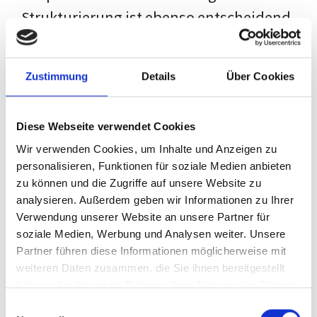
Strukturierung ist ebenso entscheidend
wie der Inhalt selbst. Jeder Prüfer hat
eigene Erwartungen, und unsere
Zustimmung
Details
Über Cookies
Schulung ist so konzipiert, dass sie dir
den Weg vom leeren Dokument zu
Diese Webseite verwendet Cookies
deiner individuellen Vorlage zeigt,
Wir verwenden Cookies, um Inhalte und Anzeigen zu
anstatt eine Einheitslösung zu bieten.
personalisieren, Funktionen für soziale Medien anbieten
zu können und die Zugriffe auf unsere Website zu
Der Prozess des wissenschaftlichen
analysieren. Außerdem geben wir Informationen zu Ihrer
Schreibens kann ohne das richtige
Verwendung unserer Website an unsere Partner für
soziale Medien, Werbung und Analysen weiter. Unsere
Wissen eine große Herausforderung
Partner führen diese Informationen möglicherweise mit
darstellen. Jedoch, ausgestattet mit
weiteren Daten zusammen, die Sie ihnen bereitgestellt
den
Techniken und Strategien
dieses
haben oder die sie im Rahmen Ihrer Nutzung der Dienste
gesammelt haben.
Kurses, wird die Formatierung deiner
Einwilligungsauswahl