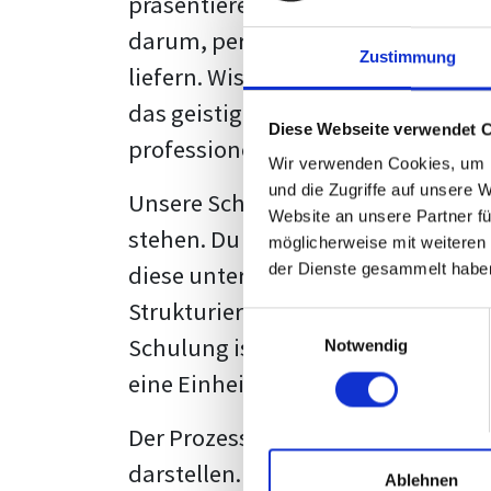
präsentieren. Der "rote Faden", der
darum, persönliche Meinungen zu 
Zustimmung
liefern. Wissenschaftliche Texte, 
das geistige Eigentum des Verfass
Diese Webseite verwendet 
professionell zu kommunizieren.
Wir verwenden Cookies, um I
und die Zugriffe auf unsere 
Unsere Schulung wurde mit Blick 
Website an unsere Partner fü
stehen. Du wirst nicht nur erfahre
möglicherweise mit weiteren
diese unter Zuhilfenahme von Wor
der Dienste gesammelt habe
Strukturierung ist ebenso entschei
Einwilligungsauswahl
Schulung ist so konzipiert, dass s
Notwendig
eine Einheitslösung zu bieten.
Der Prozess des wissenschaftliche
darstellen. Jedoch, ausgestattet 
Ablehnen