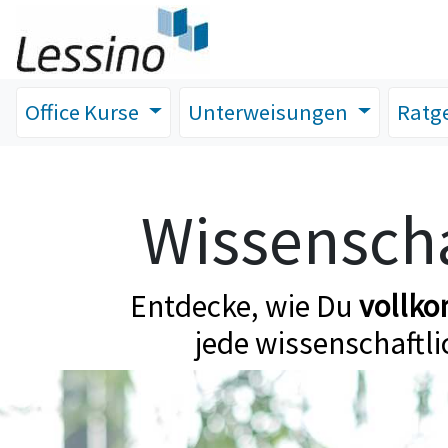
Office Kurse
Unterweisungen
Ratg
Wissenscha
Entdecke, wie Du
vollk
jede wissenschaftli