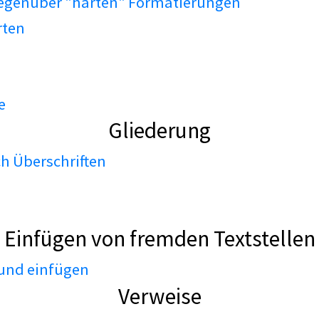
gegenüber "harten" Formatierungen
rten
e
Gliederung
h Überschriften
Einfügen von fremden Textstellen
 und einfügen
Verweise