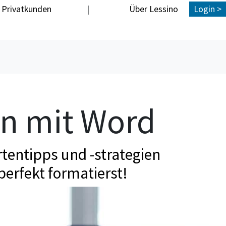
Privatkunden
|
Über Lessino
Login >
en mit Word
tentipps und -strategien
perfekt formatierst!