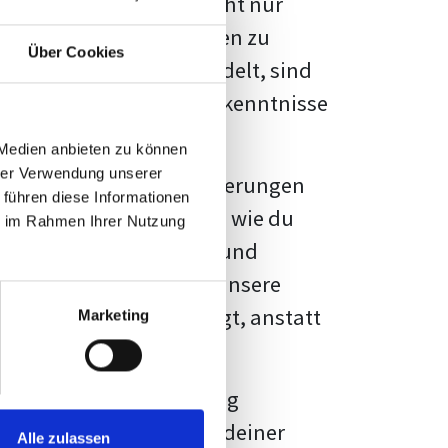
kennbar sein. Es geht nicht nur
s von Fakten und Quellen zu
Über Cookies
- oder Masterarbeit
handelt, sind
chungsergebnisse und Erkenntnisse
 Medien anbieten zu können
hrer Verwendung unserer
au vor diesen Herausforderungen
 führen diese Informationen
en kannst, sondern auch, wie du
ie im Rahmen Ihrer Nutzung
prechende Formatierung und
igene Erwartungen, und unsere
dividuellen Vorlage zeigt, anstatt
Marketing
ne große Herausforderung
 wird die Formatierung deiner
Alle zulassen