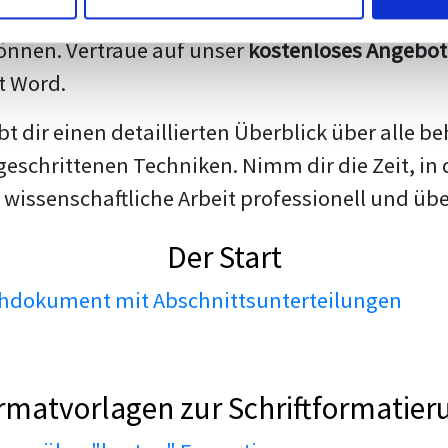
darstellen. Unsere erfahrenen Trainer teilen we
nnen. Vertraue auf unser
kostenloses Angebot
t Word.
ibt dir einen detaillierten Überblick über all
geschrittenen Techniken. Nimm dir die Zeit, in 
 wissenschaftliche Arbeit professionell und üb
Der Start
dokument mit Abschnittsunterteilungen
rmatvorlagen zur Schriftformatier