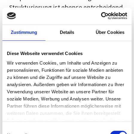
Strukturierung ist ebenso entscheidend
wie der Inhalt selbst. Jeder Prüfer hat
eigene Erwartungen, und unsere
Zustimmung
Details
Über Cookies
Schulung ist so konzipiert, dass sie dir
den Weg vom leeren Dokument zu
Diese Webseite verwendet Cookies
deiner individuellen Vorlage zeigt,
Wir verwenden Cookies, um Inhalte und Anzeigen zu
anstatt eine Einheitslösung zu bieten.
personalisieren, Funktionen für soziale Medien anbieten
zu können und die Zugriffe auf unsere Website zu
Der Prozess des wissenschaftlichen
analysieren. Außerdem geben wir Informationen zu Ihrer
Schreibens kann ohne das richtige
Verwendung unserer Website an unsere Partner für
soziale Medien, Werbung und Analysen weiter. Unsere
Wissen eine große Herausforderung
Partner führen diese Informationen möglicherweise mit
darstellen. Jedoch, ausgestattet mit
weiteren Daten zusammen, die Sie ihnen bereitgestellt
den
Techniken und Strategien
dieses
haben oder die sie im Rahmen Ihrer Nutzung der Dienste
gesammelt haben.
Kurses, wird die Formatierung deiner
Einwilligungsauswahl