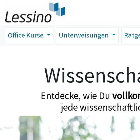
Office Kurse
Unterweisungen
Ratg
Wissenscha
Entdecke, wie Du
vollk
jede wissenschaftli