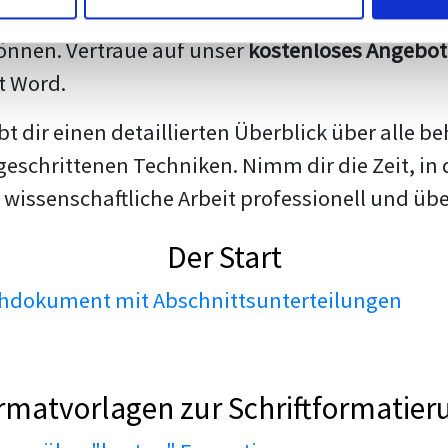
darstellen. Unsere erfahrenen Trainer teilen we
nnen. Vertraue auf unser
kostenloses Angebot
t Word.
ibt dir einen detaillierten Überblick über all
geschrittenen Techniken. Nimm dir die Zeit, in 
 wissenschaftliche Arbeit professionell und üb
Der Start
dokument mit Abschnittsunterteilungen
rmatvorlagen zur Schriftformatier