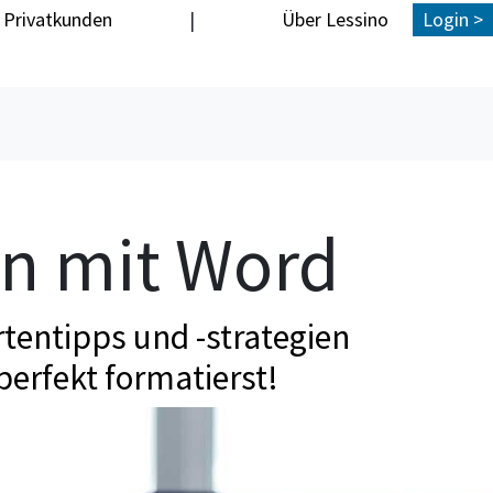
Privatkunden
|
Über Lessino
Login >
en mit Word
tentipps und -strategien
perfekt formatierst!