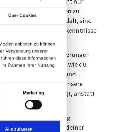
kennbar sein. Es geht nicht nur
s von Fakten und Quellen zu
Über Cookies
- oder Masterarbeit
handelt, sind
chungsergebnisse und Erkenntnisse
 Medien anbieten zu können
hrer Verwendung unserer
au vor diesen Herausforderungen
 führen diese Informationen
en kannst, sondern auch, wie du
ie im Rahmen Ihrer Nutzung
prechende Formatierung und
igene Erwartungen, und unsere
dividuellen Vorlage zeigt, anstatt
Marketing
ne große Herausforderung
 wird die Formatierung deiner
Alle zulassen