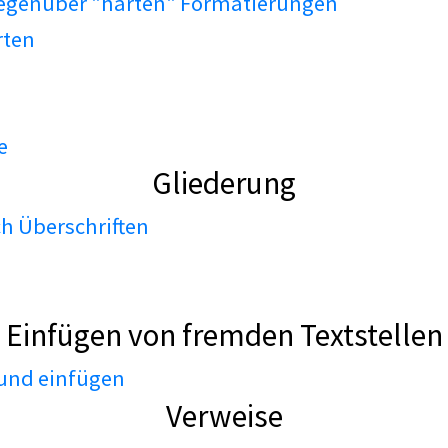
gegenüber "harten" Formatierungen
rten
e
Gliederung
h Überschriften
Einfügen von fremden Textstellen
 und einfügen
Verweise