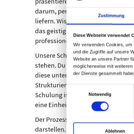
präsentieren. Der "rote Faden", der
darum, persönliche Meinungen zu 
Zustimmung
liefern. Wissenschaftliche Texte, 
das geistige Eigentum des Verfass
Diese Webseite verwendet 
professionell zu kommunizieren.
Wir verwenden Cookies, um I
und die Zugriffe auf unsere 
Unsere Schulung wurde mit Blick 
Website an unsere Partner fü
stehen. Du wirst nicht nur erfahre
möglicherweise mit weiteren
diese unter Zuhilfenahme von Wor
der Dienste gesammelt habe
Strukturierung ist ebenso entschei
Einwilligungsauswahl
Schulung ist so konzipiert, dass s
Notwendig
eine Einheitslösung zu bieten.
Der Prozess des wissenschaftliche
darstellen. Jedoch, ausgestattet 
Ablehnen