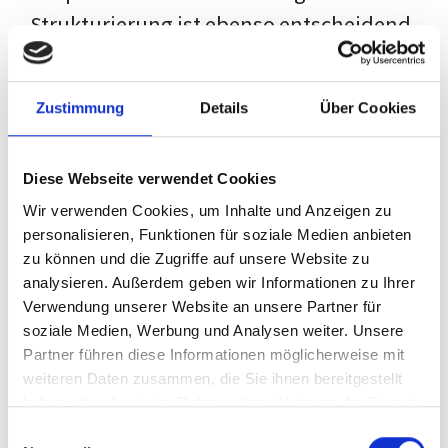
Strukturierung ist ebenso entscheidend
wie der Inhalt selbst. Jeder Prüfer hat
eigene Erwartungen, und unsere
Zustimmung
Details
Über Cookies
Schulung ist so konzipiert, dass sie dir
den Weg vom leeren Dokument zu
Diese Webseite verwendet Cookies
deiner individuellen Vorlage zeigt,
Wir verwenden Cookies, um Inhalte und Anzeigen zu
anstatt eine Einheitslösung zu bieten.
personalisieren, Funktionen für soziale Medien anbieten
zu können und die Zugriffe auf unsere Website zu
Der Prozess des wissenschaftlichen
analysieren. Außerdem geben wir Informationen zu Ihrer
Schreibens kann ohne das richtige
Verwendung unserer Website an unsere Partner für
soziale Medien, Werbung und Analysen weiter. Unsere
Wissen eine große Herausforderung
Partner führen diese Informationen möglicherweise mit
darstellen. Jedoch, ausgestattet mit
weiteren Daten zusammen, die Sie ihnen bereitgestellt
den
Techniken und Strategien
dieses
haben oder die sie im Rahmen Ihrer Nutzung der Dienste
gesammelt haben.
Kurses, wird die Formatierung deiner
Einwilligungsauswahl