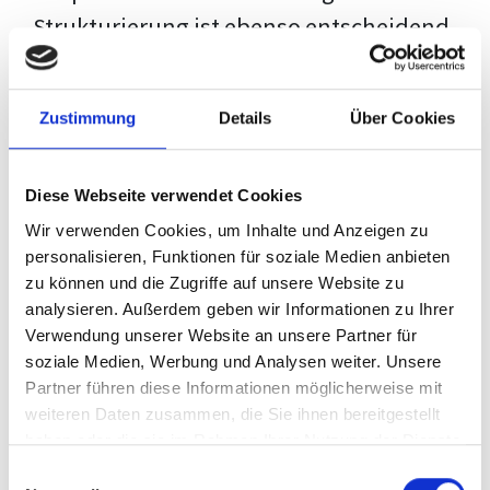
Strukturierung ist ebenso entscheidend
wie der Inhalt selbst. Jeder Prüfer hat
eigene Erwartungen, und unsere
Zustimmung
Details
Über Cookies
Schulung ist so konzipiert, dass sie dir
den Weg vom leeren Dokument zu
Diese Webseite verwendet Cookies
deiner individuellen Vorlage zeigt,
Wir verwenden Cookies, um Inhalte und Anzeigen zu
anstatt eine Einheitslösung zu bieten.
personalisieren, Funktionen für soziale Medien anbieten
zu können und die Zugriffe auf unsere Website zu
Der Prozess des wissenschaftlichen
analysieren. Außerdem geben wir Informationen zu Ihrer
Schreibens kann ohne das richtige
Verwendung unserer Website an unsere Partner für
soziale Medien, Werbung und Analysen weiter. Unsere
Wissen eine große Herausforderung
Partner führen diese Informationen möglicherweise mit
darstellen. Jedoch, ausgestattet mit
weiteren Daten zusammen, die Sie ihnen bereitgestellt
den
Techniken und Strategien
dieses
haben oder die sie im Rahmen Ihrer Nutzung der Dienste
gesammelt haben.
Kurses, wird die Formatierung deiner
Einwilligungsauswahl