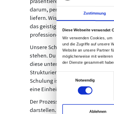
präsentieren. Der "rote Faden", der
darum, persönliche Meinungen zu 
Zustimmung
liefern. Wissenschaftliche Texte, 
das geistige Eigentum des Verfass
Diese Webseite verwendet 
professionell zu kommunizieren.
Wir verwenden Cookies, um I
und die Zugriffe auf unsere 
Unsere Schulung wurde mit Blick 
Website an unsere Partner fü
stehen. Du wirst nicht nur erfahre
möglicherweise mit weiteren
diese unter Zuhilfenahme von Wor
der Dienste gesammelt habe
Strukturierung ist ebenso entschei
Einwilligungsauswahl
Schulung ist so konzipiert, dass s
Notwendig
eine Einheitslösung zu bieten.
Der Prozess des wissenschaftliche
darstellen. Jedoch, ausgestattet 
Ablehnen