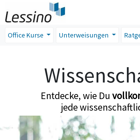
Office Kurse
Unterweisungen
Ratg
Wissenscha
Entdecke, wie Du
vollk
jede wissenschaftli