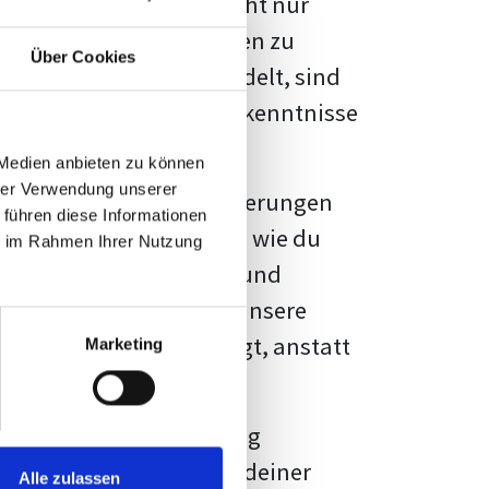
kennbar sein. Es geht nicht nur
s von Fakten und Quellen zu
Über Cookies
- oder Masterarbeit
handelt, sind
chungsergebnisse und Erkenntnisse
 Medien anbieten zu können
hrer Verwendung unserer
au vor diesen Herausforderungen
 führen diese Informationen
en kannst, sondern auch, wie du
ie im Rahmen Ihrer Nutzung
prechende Formatierung und
igene Erwartungen, und unsere
dividuellen Vorlage zeigt, anstatt
Marketing
ne große Herausforderung
 wird die Formatierung deiner
Alle zulassen