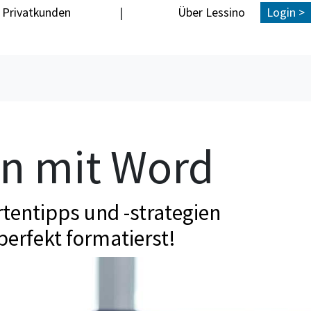
Privatkunden
|
Über Lessino
Login >
en mit Word
tentipps und -strategien
perfekt formatierst!