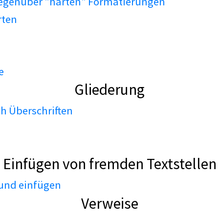
gegenüber "harten" Formatierungen
rten
e
Gliederung
h Überschriften
Einfügen von fremden Textstellen
 und einfügen
Verweise