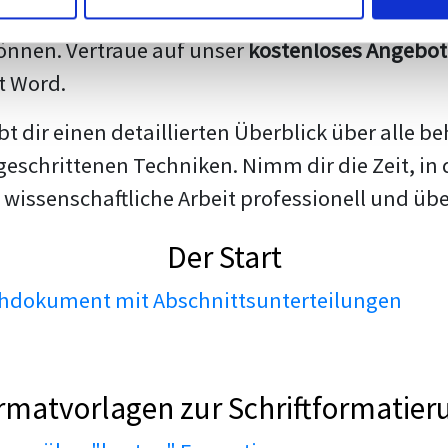
darstellen. Unsere erfahrenen Trainer teilen we
nnen. Vertraue auf unser
kostenloses Angebot
t Word.
ibt dir einen detaillierten Überblick über all
geschrittenen Techniken. Nimm dir die Zeit, in 
 wissenschaftliche Arbeit professionell und üb
Der Start
dokument mit Abschnittsunterteilungen
rmatvorlagen zur Schriftformatier