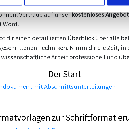
darstellen. Unsere erfahrenen Trainer teilen we
nnen. Vertraue auf unser
kostenloses Angebot
t Word.
ibt dir einen detaillierten Überblick über all
geschrittenen Techniken. Nimm dir die Zeit, in 
 wissenschaftliche Arbeit professionell und üb
Der Start
dokument mit Abschnittsunterteilungen
rmatvorlagen zur Schriftformatier