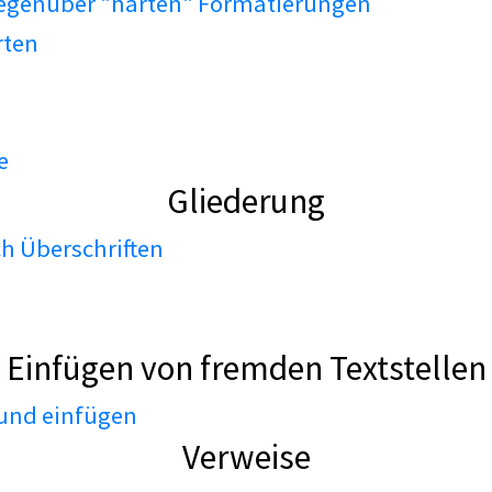
gegenüber "harten" Formatierungen
rten
e
Gliederung
h Überschriften
Einfügen von fremden Textstellen
 und einfügen
Verweise