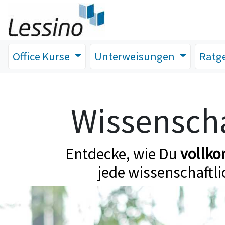
Office Kurse
Unterweisungen
Ratg
Wissenscha
Entdecke, wie Du
vollk
jede wissenschaftli