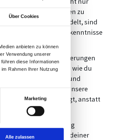
kennbar sein. Es geht nicht nur
s von Fakten und Quellen zu
Über Cookies
- oder Masterarbeit
handelt, sind
chungsergebnisse und Erkenntnisse
 Medien anbieten zu können
hrer Verwendung unserer
au vor diesen Herausforderungen
 führen diese Informationen
en kannst, sondern auch, wie du
ie im Rahmen Ihrer Nutzung
prechende Formatierung und
igene Erwartungen, und unsere
dividuellen Vorlage zeigt, anstatt
Marketing
ne große Herausforderung
 wird die Formatierung deiner
Alle zulassen