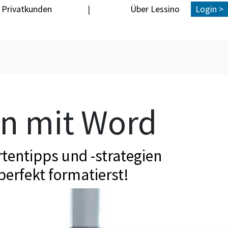
Privatkunden
|
Über Lessino
Login >
en mit Word
tentipps und -strategien
perfekt formatierst!