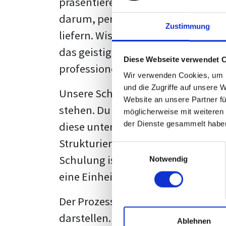
präsentieren. Der "rote Faden", der
darum, persönliche Meinungen zu 
Zustimmung
liefern. Wissenschaftliche Texte, 
das geistige Eigentum des Verfass
Diese Webseite verwendet 
professionell zu kommunizieren.
Wir verwenden Cookies, um I
und die Zugriffe auf unsere 
Unsere Schulung wurde mit Blick 
Website an unsere Partner fü
stehen. Du wirst nicht nur erfahre
möglicherweise mit weiteren
diese unter Zuhilfenahme von Wor
der Dienste gesammelt habe
Strukturierung ist ebenso entschei
Einwilligungsauswahl
Schulung ist so konzipiert, dass s
Notwendig
eine Einheitslösung zu bieten.
Der Prozess des wissenschaftliche
darstellen. Jedoch, ausgestattet 
Ablehnen