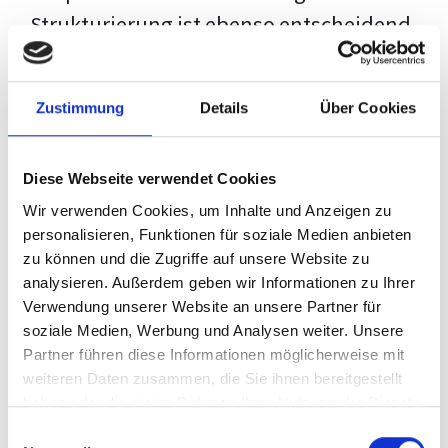
Strukturierung ist ebenso entscheidend
wie der Inhalt selbst. Jeder Prüfer hat
eigene Erwartungen, und unsere
Zustimmung
Details
Über Cookies
Schulung ist so konzipiert, dass sie dir
den Weg vom leeren Dokument zu
Diese Webseite verwendet Cookies
deiner individuellen Vorlage zeigt,
Wir verwenden Cookies, um Inhalte und Anzeigen zu
anstatt eine Einheitslösung zu bieten.
personalisieren, Funktionen für soziale Medien anbieten
zu können und die Zugriffe auf unsere Website zu
Der Prozess des wissenschaftlichen
analysieren. Außerdem geben wir Informationen zu Ihrer
Schreibens kann ohne das richtige
Verwendung unserer Website an unsere Partner für
soziale Medien, Werbung und Analysen weiter. Unsere
Wissen eine große Herausforderung
Partner führen diese Informationen möglicherweise mit
darstellen. Jedoch, ausgestattet mit
weiteren Daten zusammen, die Sie ihnen bereitgestellt
den
Techniken und Strategien
dieses
haben oder die sie im Rahmen Ihrer Nutzung der Dienste
gesammelt haben.
Kurses, wird die Formatierung deiner
Einwilligungsauswahl