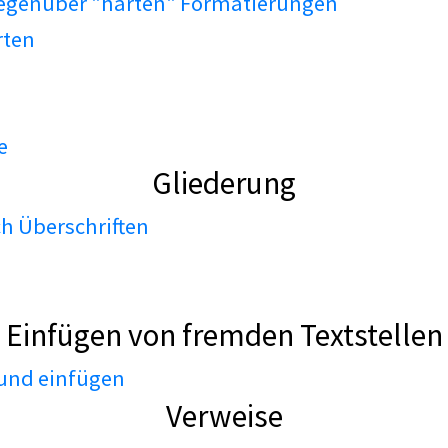
gegenüber "harten" Formatierungen
rten
e
Gliederung
h Überschriften
Einfügen von fremden Textstellen
 und einfügen
Verweise