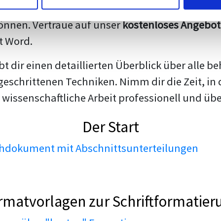
darstellen. Unsere erfahrenen Trainer teilen we
nnen. Vertraue auf unser
kostenloses Angebot
t Word.
ibt dir einen detaillierten Überblick über all
geschrittenen Techniken. Nimm dir die Zeit, in 
 wissenschaftliche Arbeit professionell und üb
Der Start
dokument mit Abschnittsunterteilungen
rmatvorlagen zur Schriftformatier