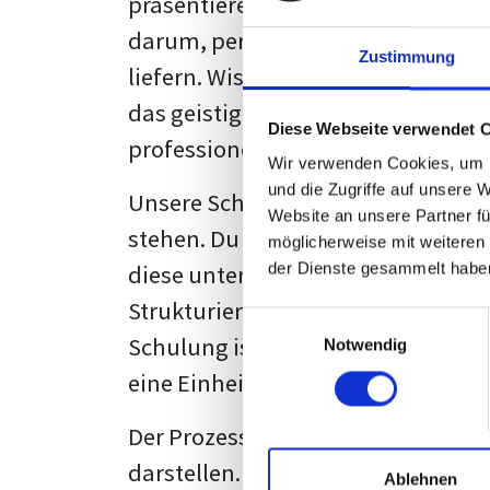
präsentieren. Der "rote Faden", der
darum, persönliche Meinungen zu 
Zustimmung
liefern. Wissenschaftliche Texte, 
das geistige Eigentum des Verfass
Diese Webseite verwendet 
professionell zu kommunizieren.
Wir verwenden Cookies, um I
und die Zugriffe auf unsere 
Unsere Schulung wurde mit Blick 
Website an unsere Partner fü
stehen. Du wirst nicht nur erfahre
möglicherweise mit weiteren
diese unter Zuhilfenahme von Wor
der Dienste gesammelt habe
Strukturierung ist ebenso entschei
Einwilligungsauswahl
Schulung ist so konzipiert, dass s
Notwendig
eine Einheitslösung zu bieten.
Der Prozess des wissenschaftliche
darstellen. Jedoch, ausgestattet 
Ablehnen