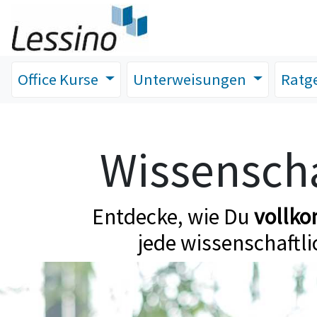
Office Kurse
Unterweisungen
Ratg
Wissenscha
Entdecke, wie Du
vollk
jede wissenschaftli