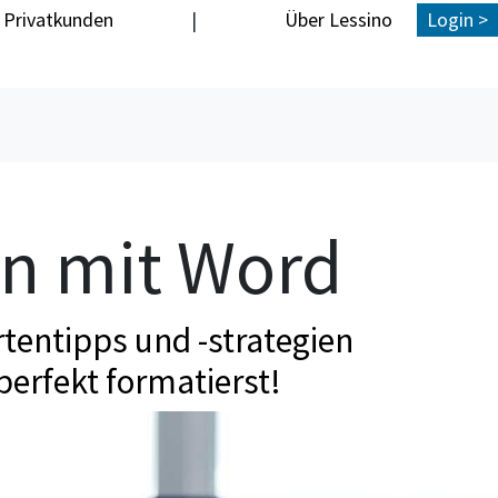
Privatkunden
|
Über Lessino
Login >
en mit Word
tentipps und -strategien
perfekt formatierst!