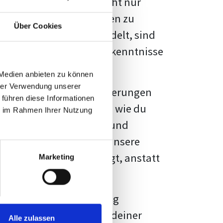
kennbar sein. Es geht nicht nur
s von Fakten und Quellen zu
Über Cookies
- oder Masterarbeit
handelt, sind
chungsergebnisse und Erkenntnisse
 Medien anbieten zu können
hrer Verwendung unserer
au vor diesen Herausforderungen
 führen diese Informationen
en kannst, sondern auch, wie du
ie im Rahmen Ihrer Nutzung
prechende Formatierung und
igene Erwartungen, und unsere
dividuellen Vorlage zeigt, anstatt
Marketing
ne große Herausforderung
 wird die Formatierung deiner
Alle zulassen