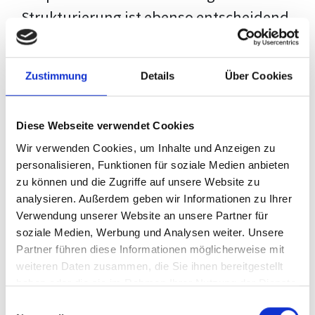
Strukturierung ist ebenso entscheidend
wie der Inhalt selbst. Jeder Prüfer hat
eigene Erwartungen, und unsere
Zustimmung
Details
Über Cookies
Schulung ist so konzipiert, dass sie dir
den Weg vom leeren Dokument zu
Diese Webseite verwendet Cookies
deiner individuellen Vorlage zeigt,
Wir verwenden Cookies, um Inhalte und Anzeigen zu
anstatt eine Einheitslösung zu bieten.
personalisieren, Funktionen für soziale Medien anbieten
zu können und die Zugriffe auf unsere Website zu
Der Prozess des wissenschaftlichen
analysieren. Außerdem geben wir Informationen zu Ihrer
Schreibens kann ohne das richtige
Verwendung unserer Website an unsere Partner für
soziale Medien, Werbung und Analysen weiter. Unsere
Wissen eine große Herausforderung
Partner führen diese Informationen möglicherweise mit
darstellen. Jedoch, ausgestattet mit
weiteren Daten zusammen, die Sie ihnen bereitgestellt
den
Techniken und Strategien
dieses
haben oder die sie im Rahmen Ihrer Nutzung der Dienste
gesammelt haben.
Kurses, wird die Formatierung deiner
Einwilligungsauswahl