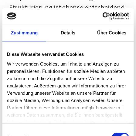
Strukturierung ist ebenso entscheidend
wie der Inhalt selbst. Jeder Prüfer hat
eigene Erwartungen, und unsere
Zustimmung
Details
Über Cookies
Schulung ist so konzipiert, dass sie dir
den Weg vom leeren Dokument zu
Diese Webseite verwendet Cookies
deiner individuellen Vorlage zeigt,
Wir verwenden Cookies, um Inhalte und Anzeigen zu
anstatt eine Einheitslösung zu bieten.
personalisieren, Funktionen für soziale Medien anbieten
zu können und die Zugriffe auf unsere Website zu
Der Prozess des wissenschaftlichen
analysieren. Außerdem geben wir Informationen zu Ihrer
Schreibens kann ohne das richtige
Verwendung unserer Website an unsere Partner für
soziale Medien, Werbung und Analysen weiter. Unsere
Wissen eine große Herausforderung
Partner führen diese Informationen möglicherweise mit
darstellen. Jedoch, ausgestattet mit
weiteren Daten zusammen, die Sie ihnen bereitgestellt
den
Techniken und Strategien
dieses
haben oder die sie im Rahmen Ihrer Nutzung der Dienste
gesammelt haben.
Kurses, wird die Formatierung deiner
Einwilligungsauswahl