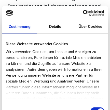
Strukturierung ist ebenso entscheidend
wie der Inhalt selbst. Jeder Prüfer hat
eigene Erwartungen, und unsere
Zustimmung
Details
Über Cookies
Schulung ist so konzipiert, dass sie dir
den Weg vom leeren Dokument zu
Diese Webseite verwendet Cookies
deiner individuellen Vorlage zeigt,
Wir verwenden Cookies, um Inhalte und Anzeigen zu
anstatt eine Einheitslösung zu bieten.
personalisieren, Funktionen für soziale Medien anbieten
zu können und die Zugriffe auf unsere Website zu
Der Prozess des wissenschaftlichen
analysieren. Außerdem geben wir Informationen zu Ihrer
Schreibens kann ohne das richtige
Verwendung unserer Website an unsere Partner für
soziale Medien, Werbung und Analysen weiter. Unsere
Wissen eine große Herausforderung
Partner führen diese Informationen möglicherweise mit
darstellen. Jedoch, ausgestattet mit
weiteren Daten zusammen, die Sie ihnen bereitgestellt
den
Techniken und Strategien
dieses
haben oder die sie im Rahmen Ihrer Nutzung der Dienste
gesammelt haben.
Kurses, wird die Formatierung deiner
Einwilligungsauswahl