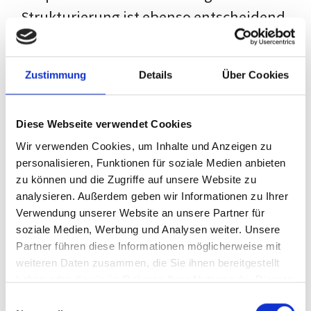
Strukturierung ist ebenso entscheidend
wie der Inhalt selbst. Jeder Prüfer hat
eigene Erwartungen, und unsere
Zustimmung
Details
Über Cookies
Schulung ist so konzipiert, dass sie dir
den Weg vom leeren Dokument zu
Diese Webseite verwendet Cookies
deiner individuellen Vorlage zeigt,
Wir verwenden Cookies, um Inhalte und Anzeigen zu
anstatt eine Einheitslösung zu bieten.
personalisieren, Funktionen für soziale Medien anbieten
zu können und die Zugriffe auf unsere Website zu
Der Prozess des wissenschaftlichen
analysieren. Außerdem geben wir Informationen zu Ihrer
Schreibens kann ohne das richtige
Verwendung unserer Website an unsere Partner für
soziale Medien, Werbung und Analysen weiter. Unsere
Wissen eine große Herausforderung
Partner führen diese Informationen möglicherweise mit
darstellen. Jedoch, ausgestattet mit
weiteren Daten zusammen, die Sie ihnen bereitgestellt
den
Techniken und Strategien
dieses
haben oder die sie im Rahmen Ihrer Nutzung der Dienste
gesammelt haben.
Kurses, wird die Formatierung deiner
Einwilligungsauswahl