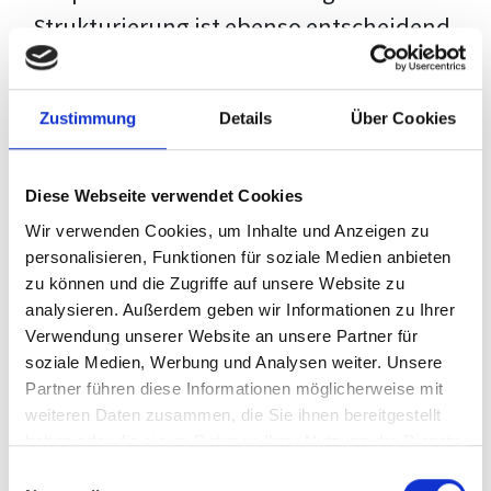
Strukturierung ist ebenso entscheidend
wie der Inhalt selbst. Jeder Prüfer hat
eigene Erwartungen, und unsere
Zustimmung
Details
Über Cookies
Schulung ist so konzipiert, dass sie dir
den Weg vom leeren Dokument zu
Diese Webseite verwendet Cookies
deiner individuellen Vorlage zeigt,
Wir verwenden Cookies, um Inhalte und Anzeigen zu
anstatt eine Einheitslösung zu bieten.
personalisieren, Funktionen für soziale Medien anbieten
zu können und die Zugriffe auf unsere Website zu
Der Prozess des wissenschaftlichen
analysieren. Außerdem geben wir Informationen zu Ihrer
Schreibens kann ohne das richtige
Verwendung unserer Website an unsere Partner für
soziale Medien, Werbung und Analysen weiter. Unsere
Wissen eine große Herausforderung
Partner führen diese Informationen möglicherweise mit
darstellen. Jedoch, ausgestattet mit
weiteren Daten zusammen, die Sie ihnen bereitgestellt
den
Techniken und Strategien
dieses
haben oder die sie im Rahmen Ihrer Nutzung der Dienste
gesammelt haben.
Kurses, wird die Formatierung deiner
Einwilligungsauswahl